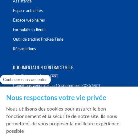
Assistance
Espace actualités
Espace webinaires
Formulaires clients
Outil de trading ProRealTime
Réclamations
DOCUMENTATION CONTRACTUELLE
Conditions générales
Continuer sans accepter
Conditions générales au 15 septembre 2026
Brochure tarifaire
Nous respectons votre vie privée
Rapport sur la qualité d'exécution
Nous utilisons des cookies pour assurer le bon
Politique de meilleure sélection
fonctionnement et la sécurité de notre site. Ils nous
permettent de vous proposer la meilleure expérience
Politique de durabilité
possible
Fonds de garantie des dépôts et de résolution