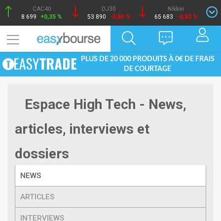
CAC40
DJ30
Nikkei
8 699
+0,35 %
53 890
-0,84 %
65 683
-0,93 %
PLUS DE 20 000 PRODUITS À 0€ DE FRAIS
DE COURTAGE
Espace High Tech - News,
articles, interviews et
dossiers
NEWS
ARTICLES
INTERVIEWS