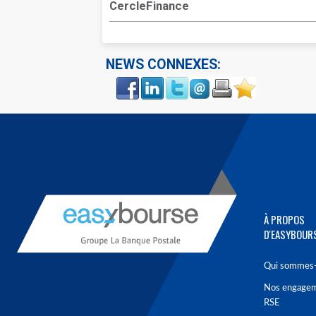
CercleFinance
NEWS CONNEXES:
Face
LinkIn
Twitter
Envoyer
Imprimer
Favoris
book
À PROPOS
D'EASYBOUR
Qui sommes-
Nos engage
RSE