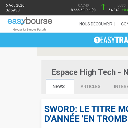
6 Aoû 2026
CAC40
DJ30
02:59:30
8 666,63 Pts (c)
54 349
+0,
NOUS DÉCOUVRIR
CO
Espace High Tech - Ne
NEWS
ARTICLES
INTER
SWORD: LE TITRE M
D'ANNÉE 'EN TROMB