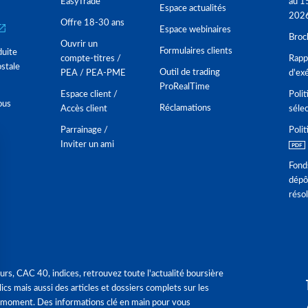
EasyTrade
au 1
Espace actualités
202
Offre 18-30 ans
Espace webinaires
Broc
Ouvrir un
Formulaires clients
duite
compte-titres /
Rappo
stale
Outil de trading
PEA / PEA-PME
d'ex
ProRealTime
Espace client /
Polit
ous
Réclamations
Accès client
séle
Parrainage /
Polit
Inviter un ami
Fond
dépô
réso
urs, CAC 40, indices, retrouvez toute l'actualité boursière
ics mais aussi des articles et dossiers complets sur les
 moment. Des informations clé en main pour vous