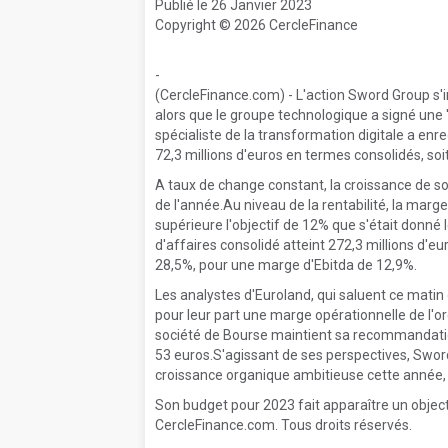
Publié le 26 Janvier 2023
Copyright © 2026 CercleFinance
-
(CercleFinance.com) - L'action Sword Group s'in
alors que le groupe technologique a signé une 
spécialiste de la transformation digitale a enr
72,3 millions d'euros en termes consolidés, so
A taux de change constant, la croissance de son 
de l'année.Au niveau de la rentabilité, la marg
supérieure l'objectif de 12% que s'était donné 
d'affaires consolidé atteint 272,3 millions d'e
28,5%, pour une marge d'Ebitda de 12,9%.
Les analystes d'Euroland, qui saluent ce matin 
pour leur part une marge opérationnelle de l'or
société de Bourse maintient sa recommandation 
53 euros.S'agissant de ses perspectives, Sword
croissance organique ambitieuse cette année, t
Son budget pour 2023 fait apparaître un objec
CercleFinance.com. Tous droits réservés.