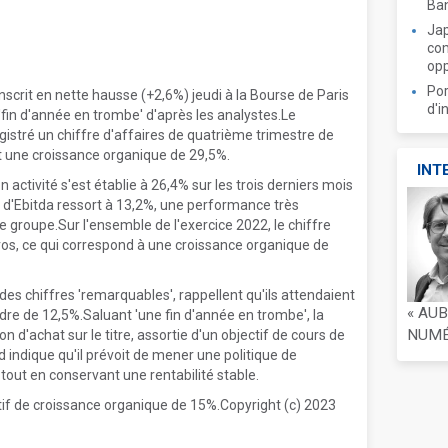
Ban
Jap
com
opp
Por
scrit en nette hausse (+2,6%) jeudi à la Bourse de Paris
d'i
'fin d'année en trombe' d'après les analystes.Le
egistré un chiffre d'affaires de quatrième trimestre de
it une croissance organique de 29,5%.
INT
activité s'est établie à 26,4% sur les trois derniers mois
e d'Ebitda ressort à 13,2%, une performance très
le groupe.Sur l'ensemble de l'exercice 2022, le chiffre
uros, ce qui correspond à une croissance organique de
des chiffres 'remarquables', rappellent qu'ils attendaient
« AU
dre de 12,5%.Saluant 'une fin d'année en trombe', la
NUMÉR
d'achat sur le titre, assortie d'un objectif de cours de
 indique qu'il prévoit de mener une politique de
out en conservant une rentabilité stable.
tif de croissance organique de 15%.Copyright (c) 2023