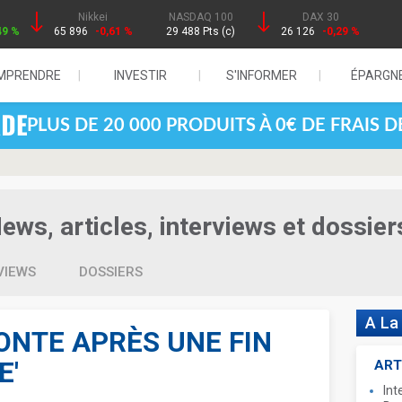
Nikkei
NASDAQ 100
DAX 30
49 %
65 896
-0,61 %
29 488 Pts (c)
26 126
-0,29 %
MPRENDRE
INVESTIR
S'INFORMER
ÉPARGN
PLUS DE 20 000 PRODUITS À 0€ DE FRAIS 
ws, articles, interviews et dossier
VIEWS
DOSSIERS
A La
ONTE APRÈS UNE FIN
E'
ART
Int