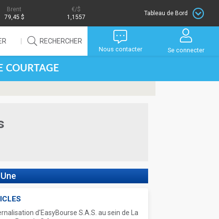
Brent
/$
Tableau de Bord
79,45 $
1,1557
ER
RECHERCHER
Nous contacter
Se connecter
DE COURTAGE
s
 Une
ICLES
ernalisation d'EasyBourse S.A.S. au sein de La