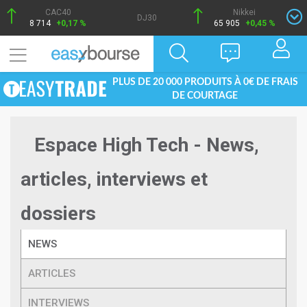
CAC40
Nikkei
DJ30
8 714
+0,17 %
65 905
+0,45 %
PLUS DE 20 000 PRODUITS À 0€ DE FRAIS
DE COURTAGE
Espace High Tech - News,
articles, interviews et
dossiers
NEWS
ARTICLES
INTERVIEWS