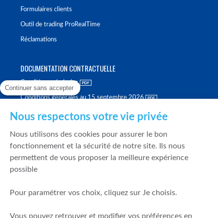
Formulaires clients
Outil de trading ProRealTime
Réclamations
DOCUMENTATION CONTRACTUELLE
Conditions générales
Continuer sans accepter
Conditions générales au 15 septembre 2026
Brochure tarifaire
Nous respectons votre vie privée
Rapport sur la qualité d'exécution
Nous utilisons des cookies pour assurer le bon
Politique de meilleure sélection
fonctionnement et la sécurité de notre site. Ils nous
permettent de vous proposer la meilleure expérience
Politique de durabilité
possible
Fonds de garantie des dépôts et de résolution
Pour paramétrer vos choix, cliquez sur Je choisis.
SÉCURITÉ & DONNÉES PERSONNELLES
Vous pouvez retrouver et modifier vos préférences en
Mentions légales