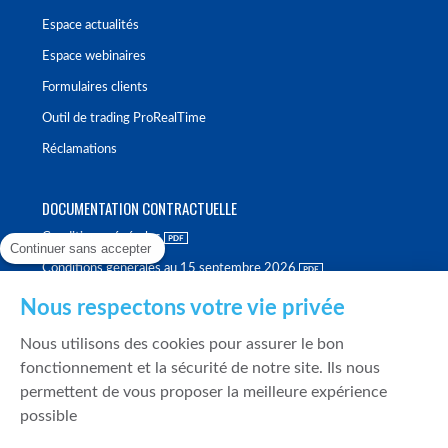
Espace actualités
Espace webinaires
Formulaires clients
Outil de trading ProRealTime
Réclamations
DOCUMENTATION CONTRACTUELLE
Conditions générales
Continuer sans accepter
Conditions générales au 15 septembre 2026
Brochure tarifaire
Nous respectons votre vie privée
Rapport sur la qualité d'exécution
Nous utilisons des cookies pour assurer le bon
Politique de meilleure sélection
fonctionnement et la sécurité de notre site. Ils nous
permettent de vous proposer la meilleure expérience
Politique de durabilité
possible
Fonds de garantie des dépôts et de résolution