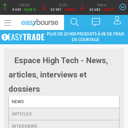
CAC40
DJ30
Nikkei
8 699
+0,35 %
53 987
-0,66 %
65 683
-0,93 %
PLUS DE 20 000 PRODUITS À 0€ DE FRAIS
DE COURTAGE
Espace High Tech - News,
articles, interviews et
dossiers
NEWS
ARTICLES
INTERVIEWS