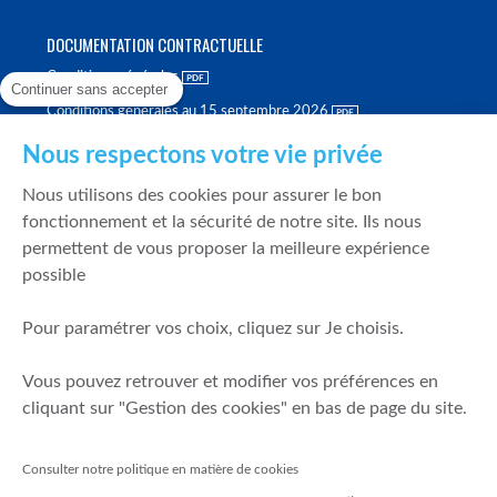
DOCUMENTATION CONTRACTUELLE
Conditions générales
Continuer sans accepter
Conditions générales au 15 septembre 2026
Brochure tarifaire
Nous respectons votre vie privée
Rapport sur la qualité d'exécution
Nous utilisons des cookies pour assurer le bon
Politique de meilleure sélection
fonctionnement et la sécurité de notre site. Ils nous
permettent de vous proposer la meilleure expérience
Politique de durabilité
possible
Fonds de garantie des dépôts et de résolution
Pour paramétrer vos choix, cliquez sur Je choisis.
SÉCURITÉ & DONNÉES PERSONNELLES
Vous pouvez retrouver et modifier vos préférences en
Mentions légales
cliquant sur "Gestion des cookies" en bas de page du site.
Prévention de la fraude
Gérer mes cookies
Consulter notre politique en matière de cookies
Politique de cookies