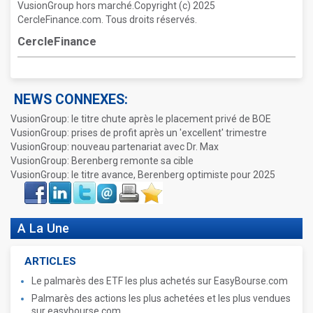
VusionGroup hors marché.Copyright (c) 2025
CercleFinance.com. Tous droits réservés.
CercleFinance
NEWS CONNEXES:
VusionGroup: le titre chute après le placement privé de BOE
VusionGroup: prises de profit après un 'excellent' trimestre
VusionGroup: nouveau partenariat avec Dr. Max
VusionGroup: Berenberg remonte sa cible
VusionGroup: le titre avance, Berenberg optimiste pour 2025
Face
LinkIn
Twitter
Envoyer
Imprimer
Favoris
book
A La Une
ARTICLES
Le palmarès des ETF les plus achetés sur EasyBourse.com
Palmarès des actions les plus achetées et les plus vendues
sur easybourse.com