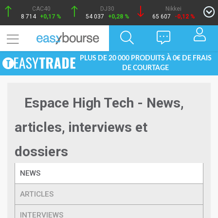
CAC40
DJ30
Nikkei
8 714
+0,17 %
54 037
+0,28 %
65 607
-0,12 %
PLUS DE 20 000 PRODUITS À 0€ DE FRAIS
DE COURTAGE
Espace High Tech - News,
articles, interviews et
dossiers
NEWS
ARTICLES
INTERVIEWS