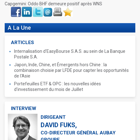
Capgemini: Oddo BHF demeure positif après WNS
Face
LinkIn
Twitter
Envoyer
Imprimer
Favoris
book
A La Une
ARTICLES
Internalisation d'EasyBourse S.A.S. au sein de La Banque
Postale S.A.
Japon, Inde, Chine, et Émergents hors Chine : la
combinaison choisie par LFDE pour capter les opportunités
de l'Asie
Portefeuilles ETF & OPC : les nouvelles idées
d'investissement du mois de Juillet
INTERVIEW
DIRIGEANT
DAVID FUKS,
CO-DIRECTEUR GÉNÉRAL AUBAY
GROUPE