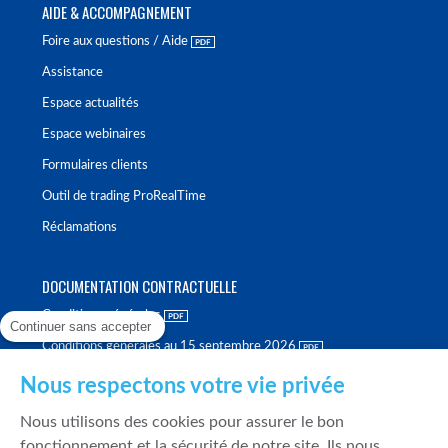
AIDE & ACCOMPAGNEMENT
Foire aux questions / Aide
Assistance
Espace actualités
Espace webinaires
Formulaires clients
Outil de trading ProRealTime
Réclamations
DOCUMENTATION CONTRACTUELLE
Conditions générales
Continuer sans accepter
Conditions générales au 15 septembre 2026
Brochure tarifaire
Nous respectons votre vie privée
Rapport sur la qualité d'exécution
Nous utilisons des cookies pour assurer le bon
Politique de meilleure sélection
fonctionnement et la sécurité de notre site. Ils nous