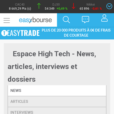
CAC40
DJ30
Nikkei
8 669,29 Pts (c)
54 349
+0,49 %
65 896
-0,61 %
PLUS DE 20 000 PRODUITS À 0€ DE FRAIS
DE COURTAGE
Espace High Tech - News,
articles, interviews et
dossiers
NEWS
ARTICLES
INTERVIEWS