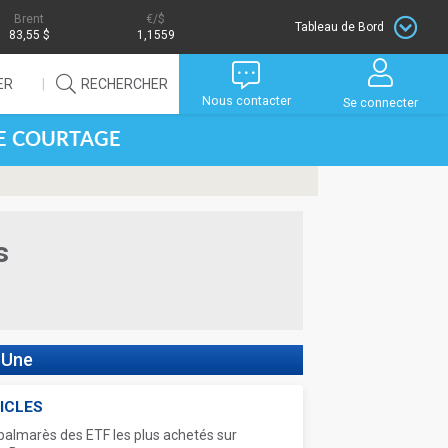
Brent
/$
Tableau de Bord
83,55 $
1,1559
ER
RECHERCHER
Nous contacter
Se connecter
DE COURTAGE
s
 Une
ICLES
palmarès des ETF les plus achetés sur