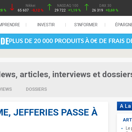
Nikkei
NASDAQ 100
DAX 30
28 %
65 607
-0,12 %
29 722
+1,19 %
26 319
+0,69 %
MPRENDRE
INVESTIR
S'INFORMER
ÉPARGN
PLUS DE 20 000 PRODUITS À 0€ DE FRAIS 
ws, articles, interviews et dossier
VIEWS
DOSSIERS
A La
E, JEFFERIES PASSE À
ART
Le 