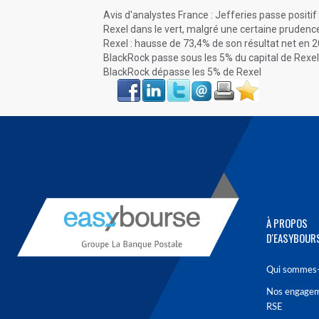
Avis d'analystes France : Jefferies passe positi
Rexel dans le vert, malgré une certaine prudenc
Rexel : hausse de 73,4% de son résultat net en 
BlackRock passe sous les 5% du capital de Rexel
BlackRock dépasse les 5% de Rexel
Face
LinkIn
Twitter
Envoyer
Imprimer
Favoris
book
À PROPOS
D'EASYBOUR
Qui sommes-
Nos engage
RSE