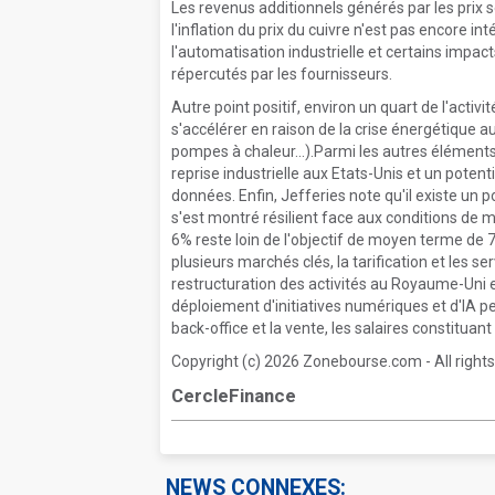
Les revenus additionnels générés par les prix 
l'inflation du prix du cuivre n'est pas encore i
l'automatisation industrielle et certains impac
répercutés par les fournisseurs.
Autre point positif, environ un quart de l'acti
s'accélérer en raison de la crise énergétique a
pompes à chaleur...).Parmi les autres éléments q
reprise industrielle aux Etats-Unis et un poten
données. Enfin, Jefferies note qu'il existe un
s'est montré résilient face aux conditions de 
6% reste loin de l'objectif de moyen terme de 7%
plusieurs marchés clés, la tarification et les s
restructuration des activités au Royaume-Uni 
déploiement d'initiatives numériques et d'IA p
back-office et la vente, les salaires constituant
Copyright (c) 2026 Zonebourse.com - All rights
CercleFinance
NEWS CONNEXES: