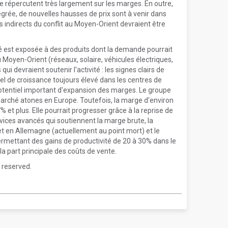
se répercutent très largement sur les marges. En outre,
ntégrée, de nouvelles hausses de prix sont à venir dans
ts indirects du conflit au Moyen-Orient devraient être
vité est exposée à des produits dont la demande pourrait
u Moyen-Orient (réseaux, solaire, véhicules électriques,
ui devraient soutenir l'activité : les signes clairs de
tiel de croissance toujours élevé dans les centres de
 potentiel important d'expansion des marges. Le groupe
marché atones en Europe. Toutefois, la marge d'environ
 et plus. Elle pourrait progresser grâce à la reprise de
ervices avancés qui soutiennent la marge brute, la
et en Allemagne (actuellement au point mort) et le
ermettant des gains de productivité de 20 à 30% dans le
 la part principale des coûts de vente.
 reserved.