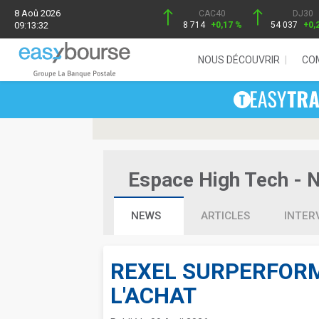
8 Aoû 2026
CAC40
DJ30
09:13:32
8 714
+0,17 %
54 037
+0,
NOUS DÉCOUVRIR
CO
Espace High Tech - Ne
NEWS
ARTICLES
INTER
REXEL SURPERFORM
L'ACHAT