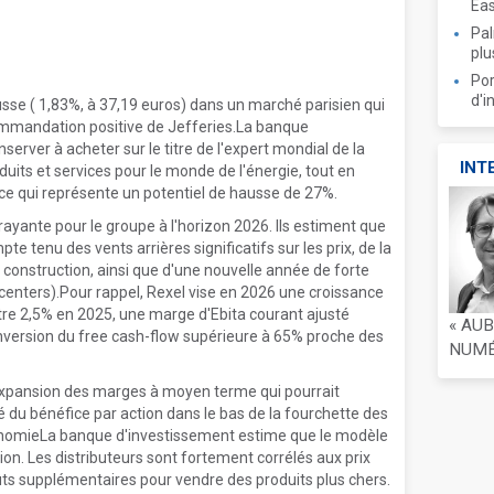
Ea
Pal
plu
Por
d'i
sse ( 1,83%, à 37,19 euros) dans un marché parisien qui
commandation positive de Jefferies.La banque
erver à acheter sur le titre de l'expert mondial de la
INT
duits et services pour le monde de l'énergie, tout en
, ce qui représente un potentiel de hausse de 27%.
rayante pour le groupe à l'horizon 2026. Ils estiment que
te tenu des vents arrières significatifs sur les prix, de la
a construction, ainsi que d'une nouvelle année de forte
centers).Pour rappel, Rexel vise en 2026 une croissance
tre 2,5% en 2025, une marge d'Ebita courant ajusté
« AU
onversion du free cash-flow supérieure à 65% proche des
NUMÉR
d'expansion des marges à moyen terme qui pourrait
du bénéfice par action dans le bas de la fourchette des
économieLa banque d'investissement estime que le modèle
tion. Les distributeurs sont fortement corrélés aux prix
ûts supplémentaires pour vendre des produits plus chers.