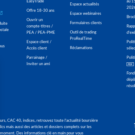
EasyTrade
au 1
Espace actualités
202
Offre 18-30 ans
Espace webinaires
Broc
Ouvrir un
Formulaires clients
duite
compte-titres /
Rappo
stale
Outil de trading
PEA / PEA-PME
d'ex
ProRealTime
Espace client /
Polit
ous
Réclamations
Accès client
séle
Parrainage /
Polit
Inviter un ami
Fond
dépô
réso
urs, CAC 40, indices, retrouvez toute l'actualité boursière
ics mais aussi des articles et dossiers complets sur les
 moment. Des informations clé en main pour vous