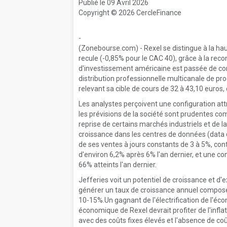
Publié le 09 Avril 2026
Copyright © 2026 CercleFinance
-
(Zonebourse.com) - Rexel se distingue à la hau
recule (-0,85% pour le CAC 40), grâce à la re
d'investissement américaine est passée de cons
distribution professionnelle multicanale de pro
relevant sa cible de cours de 32 à 43,10 euros
Les analystes perçoivent une configuration att
les prévisions de la société sont prudentes comp
reprise de certains marchés industriels et de l
croissance dans les centres de données (data 
de ses ventes à jours constants de 3 à 5%, con
d'environ 6,2% après 6% l'an dernier, et une c
66% atteints l'an dernier.
Jefferies voit un potentiel de croissance et 
générer un taux de croissance annuel composé 
10-15%.Un gagnant de l'électrification de l'
économique de Rexel devrait profiter de l'infla
avec des coûts fixes élevés et l'absence de co