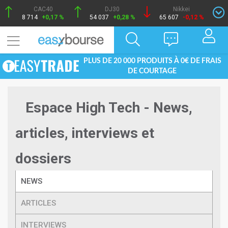
CAC40
DJ30
Nikkei
8 714
+0,17 %
54 037
+0,28 %
65 607
-0,12 %
PLUS DE 20 000 PRODUITS À 0€ DE FRAIS
DE COURTAGE
Espace High Tech - News,
articles, interviews et
dossiers
NEWS
ARTICLES
INTERVIEWS