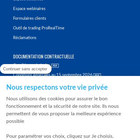
Espace webinaires
Formulaires clients
Outil de trading ProRealTime
Réclamations
DOCUMENTATION CONTRACTUELLE
Conditions générales
Continuer sans accepter
Conditions générales au 15 septembre 2026
Brochure tarifaire
Nous respectons votre vie privée
Rapport sur la qualité d'exécution
Nous utilisons des cookies pour assurer le bon
Politique de meilleure sélection
fonctionnement et la sécurité de notre site. Ils nous
permettent de vous proposer la meilleure expérience
Politique de durabilité
possible
Fonds de garantie des dépôts et de résolution
Pour paramétrer vos choix, cliquez sur Je choisis.