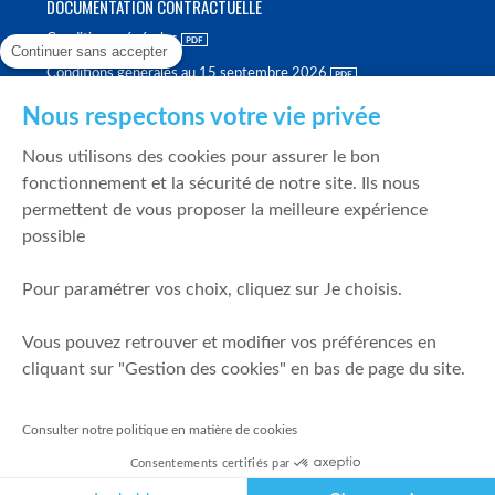
DOCUMENTATION CONTRACTUELLE
Conditions générales
Continuer sans accepter
Conditions générales au 15 septembre 2026
Brochure tarifaire
Nous respectons votre vie privée
Rapport sur la qualité d'exécution
Nous utilisons des cookies pour assurer le bon
Politique de meilleure sélection
fonctionnement et la sécurité de notre site. Ils nous
permettent de vous proposer la meilleure expérience
Politique de durabilité
possible
Fonds de garantie des dépôts et de résolution
Pour paramétrer vos choix, cliquez sur Je choisis.
SÉCURITÉ & DONNÉES PERSONNELLES
Vous pouvez retrouver et modifier vos préférences en
Mentions légales
cliquant sur "Gestion des cookies" en bas de page du site.
Prévention de la fraude
Gérer mes cookies
Consulter notre politique en matière de cookies
Politique de cookies
Consentements certifiés par
Politique de gestion des conflits d'intérêts