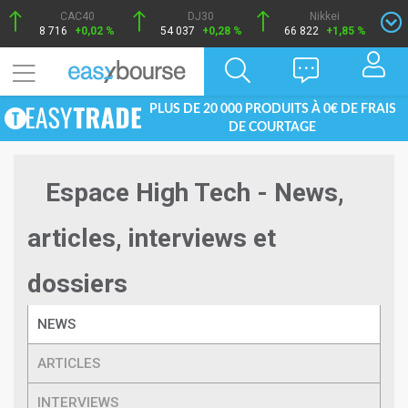
CAC40
DJ30
Nikkei
8 716
+0,02 %
54 037
+0,28 %
66 822
+1,85 %
PLUS DE 20 000 PRODUITS À 0€ DE FRAIS
DE COURTAGE
Espace High Tech - News,
articles, interviews et
dossiers
NEWS
ARTICLES
INTERVIEWS