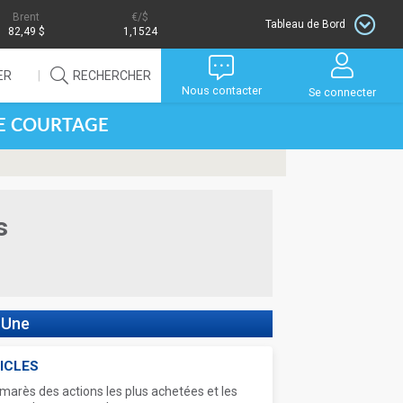
Brent
/$
Tableau de Bord
82,49 $
1,1524
ER
RECHERCHER
Nous contacter
Se connecter
DE COURTAGE
s
 Une
ICLES
marès des actions les plus achetées et les