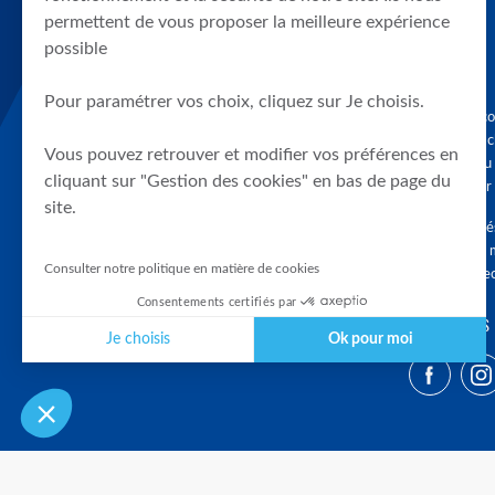
permettent de vous proposer la meilleure expérience
possible
Pour paramétrer vos choix, cliquez sur Je choisis.
Graphique, co
en quelques cl
Vous pouvez retrouver et modifier vos préférences en
tendances du
cliquant sur "Gestion des cookies" en bas de page du
accompagner 
site.
Tous droits r
différés d'au 
Consulter notre politique en matière de cookies
clients connec
Consentements certifiés par
SUIVEZ-NOUS
Je choisis
Ok pour moi
Plateforme de Gestion du Consentement : Personnalisez vos Optio
Axeptio consent
Notre plateforme vous permet d'adapter et de gérer vos paramètres 