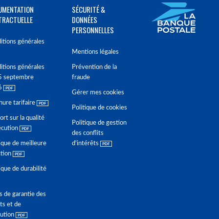
UMENTATION
SÉCURITÉ &
TRACTUELLE
DONNÉES
PERSONNELLES
itions générales
Mentions légales
itions générales
Prévention de la
5 septembre
fraude
6
Gérer mes cookies
hure tarifaire
Politique de cookies
rt sur la qualité
Politique de gestion
écution
des conflits
ique de meilleure
d'intérêts
ction
ique de durabilité
s de garantie des
ts et de
lution