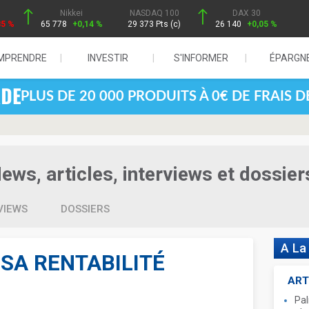
Nikkei
NASDAQ 100
DAX 30
85 %
65 778
+0,14 %
29 373 Pts (c)
26 140
+0,05 %
MPRENDRE
INVESTIR
S'INFORMER
ÉPARGN
PLUS DE 20 000 PRODUITS À 0€ DE FRAIS 
ws, articles, interviews et dossier
VIEWS
DOSSIERS
A La
SA RENTABILITÉ
ART
Pal