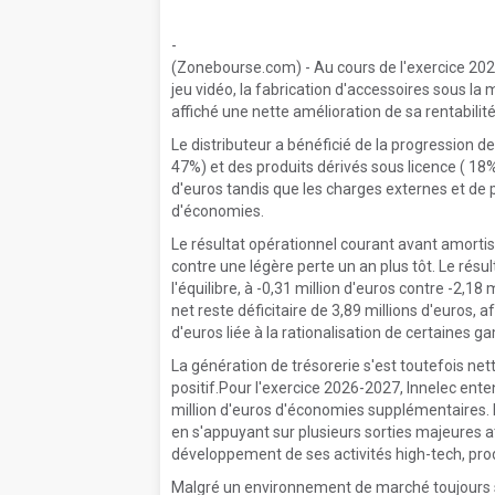
-
(Zonebourse.com) - Au cours de l'exercice 2025-
jeu vidéo, la fabrication d'accessoires sous la 
affiché une nette amélioration de sa rentabilit
Le distributeur a bénéficié de la progression de
47%) et des produits dérivés sous licence ( 18%
d'euros tandis que les charges externes et de p
d'économies.
Le résultat opérationnel courant avant amortis
contre une légère perte un an plus tôt. Le résu
l'équilibre, à -0,31 million d'euros contre -2,18
net reste déficitaire de 3,89 millions d'euros, 
d'euros liée à la rationalisation de certaines 
La génération de trésorerie s'est toutefois ne
positif.Pour l'exercice 2026-2027, Innelec enten
million d'euros d'économies supplémentaires. 
en s'appuyant sur plusieurs sorties majeures at
développement de ses activités high-tech, prod
Malgré un environnement de marché toujours so