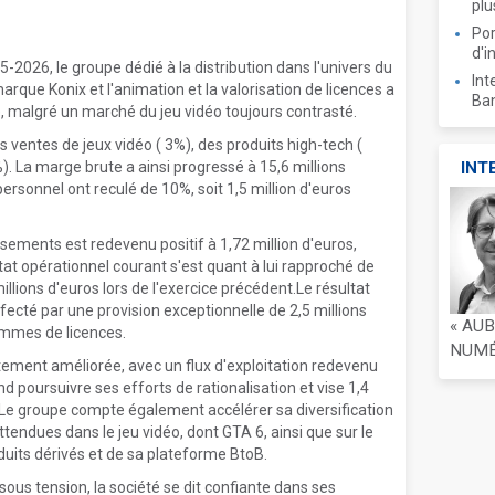
plu
Por
d'i
2026, le groupe dédié à la distribution dans l'univers du
Int
marque Konix et l'animation et la valorisation de licences a
Ban
é, malgré un marché du jeu vidéo toujours contrasté.
s ventes de jeux vidéo ( 3%), des produits high-tech (
). La marge brute a ainsi progressé à 15,6 millions
INT
ersonnel ont reculé de 10%, soit 1,5 million d'euros
sements est redevenu positif à 1,72 million d'euros,
ltat opérationnel courant s'est quant à lui rapproché de
 millions d'euros lors de l'exercice précédent.Le résultat
affecté par une provision exceptionnelle de 2,5 millions
« AU
gammes de licences.
NUMÉR
ttement améliorée, avec un flux d'exploitation redevenu
d poursuivre ses efforts de rationalisation et vise 1,4
Le groupe compte également accélérer sa diversification
tendues dans le jeu vidéo, dont GTA 6, ainsi que sur le
uits dérivés et de sa plateforme BtoB.
us tension, la société se dit confiante dans ses