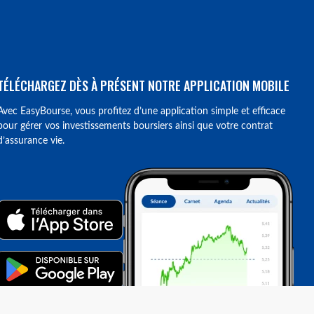
TÉLÉCHARGEZ DÈS À PRÉSENT NOTRE APPLICATION MOBILE
Avec EasyBourse, vous profitez d’une application simple et efficace
pour gérer vos investissements boursiers ainsi que votre contrat
d’assurance vie.
ions. Personnalisez vos préférences pour contrôler la manière dont vos