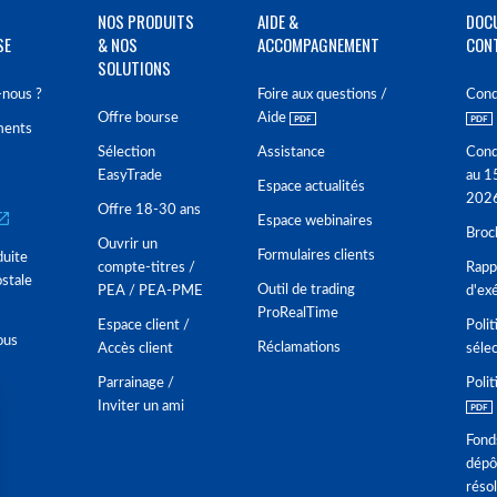
NOS PRODUITS
AIDE &
DOC
SE
& NOS
ACCOMPAGNEMENT
CON
SOLUTIONS
nous ?
Foire aux questions /
Cond
Offre bourse
Aide
ments
Sélection
Assistance
Cond
EasyTrade
au 1
Espace actualités
202
Offre 18-30 ans
Espace webinaires
Broc
Ouvrir un
Formulaires clients
duite
compte-titres /
Rappo
stale
Outil de trading
PEA / PEA-PME
d'ex
ProRealTime
Espace client /
Polit
ous
Réclamations
Accès client
séle
Parrainage /
Polit
Inviter un ami
Fond
dépô
réso