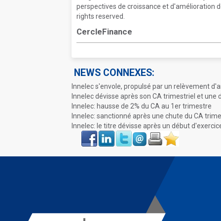
perspectives de croissance et d'amélioration 
rights reserved.
CercleFinance
NEWS CONNEXES:
Innelec s'envole, propulsé par un relèvement d'
Innelec dévisse après son CA trimestriel et une
Innelec: hausse de 2% du CA au 1er trimestre
Innelec: sanctionné après une chute du CA trime
Innelec: le titre dévisse après un début d'exerci
Face
LinkIn
Twitter
Envoyer
Imprimer
Favoris
book