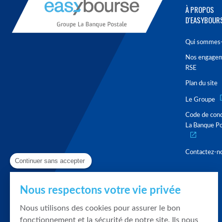
À PROPOS
D'EASYBOUR
Qui sommes-
Nos engage
RSE
Plan du site
Le Groupe
Code de con
La Banque Po
Contactez-n
Continuer sans accepter
Nous respectons votre vie privée
Nous utilisons des cookies pour assurer le bon
fonctionnement et la sécurité de notre site. Ils nous