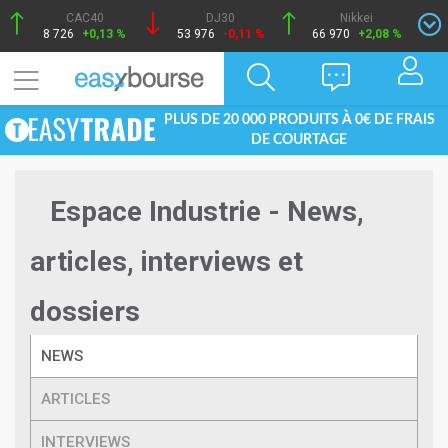
CAC40
DJ30
Nikkei
8 726
+0,13 %
53 976
-0,11 %
66 970
+2,08 %
PLUS DE 20 000 PRODUITS À 0€ DE FRAIS
DE COURTAGE
Espace Industrie - News,
articles, interviews et
dossiers
NEWS
ARTICLES
INTERVIEWS