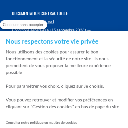
DOCUMENTATION CONTRACTUELLE
Conditions générales
Continuer sans accepter
Conditions générales au 15 septembre 2026
Brochure tarifaire
Nous respectons votre vie privée
Rapport sur la qualité d'exécution
Nous utilisons des cookies pour assurer le bon
Politique de meilleure sélection
fonctionnement et la sécurité de notre site. Ils nous
permettent de vous proposer la meilleure expérience
Politique de durabilité
possible
Fonds de garantie des dépôts et de résolution
Pour paramétrer vos choix, cliquez sur Je choisis.
SÉCURITÉ & DONNÉES PERSONNELLES
Vous pouvez retrouver et modifier vos préférences en
Mentions légales
cliquant sur "Gestion des cookies" en bas de page du site.
Prévention de la fraude
Gérer mes cookies
Consulter notre politique en matière de cookies
Politique de cookies