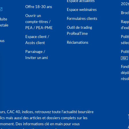
Espace actualités
202
Offre 18-30 ans
Espace webinaires
Broc
Ouvrir un
Formulaires clients
duite
compte-titres /
Rappo
stale
Outil de trading
PEA / PEA-PME
d'ex
ProRealTime
Espace client /
Polit
ous
Réclamations
Accès client
séle
Parrainage /
Polit
Inviter un ami
Fond
dépô
réso
urs, CAC 40, indices, retrouvez toute l'actualité boursière
ics mais aussi des articles et dossiers complets sur les
 moment. Des informations clé en main pour vous