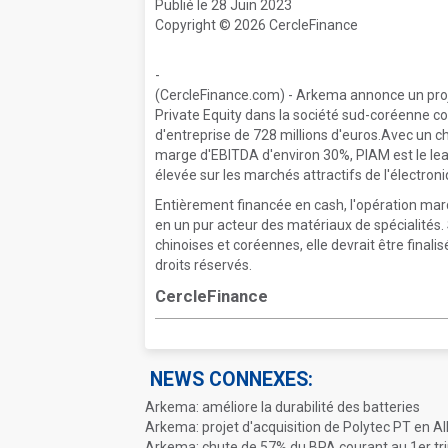
Publié le 28 Juin 2023
Copyright © 2026 CercleFinance
-
(CercleFinance.com) - Arkema annonce un proje
Private Equity dans la société sud-coréenne c
d'entreprise de 728 millions d'euros.Avec un ch
marge d'EBITDA d'environ 30%, PIAM est le lea
élevée sur les marchés attractifs de l'électron
Entièrement financée en cash, l'opération ma
en un pur acteur des matériaux de spécialités.
chinoises et coréennes, elle devrait être final
droits réservés.
CercleFinance
NEWS CONNEXES:
Arkema: améliore la durabilité des batteries
Arkema: projet d'acquisition de Polytec PT en 
Arkema: chute de 57% du BPA courant au 1er tr