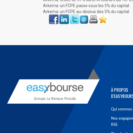
Arkema: un FCPE passe sous les 5% du capital
Arkema: un FCPE au-dessus des 5% du capital
Face
LinkIn
Twitter
Envoyer
Imprimer
Favoris
book
À PROPOS
D'EASYBOUR
Qui sommes-
Nos engage
RSE