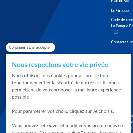
Plan du site
Le Groupe
Code de con
La Banque Po
Contactez-n
Continuer sans accepter
Nous respectons votre vie privée
Nous utilisons des cookies pour assurer le bon
fonctionnement et la sécurité de notre site. Ils nous
permettent de vous proposer la meilleure expérience
possible
Pour paramétrer vos choix, cliquez sur Je choisis.
Graphique, co
en quelques cl
Vous pouvez retrouver et modifier vos préférences en
tendances du
cliquant sur "Gestion des cookies" en bas de page du