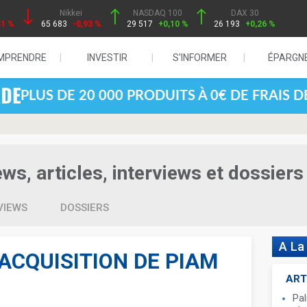
Nikkei
NASDAQ 100
DAX 30
51 %
65 683
-0,93 %
29 517
+0,10 %
26 193
+0,26 %
MPRENDRE
INVESTIR
S'INFORMER
ÉPARGN
PLUS DE 20 000 PRODUITS À 0€ DE FRAIS 
ws, articles, interviews et dossiers
VIEWS
DOSSIERS
A La
ACQUISITION DE PIAM
ART
Pal