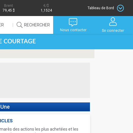
Brent
/$
Tableau de Bord
79,45 $
1,1524
ER
RECHERCHER
Nous contacter
Se connecter
DE COURTAGE
 Une
ICLES
marès des actions les plus achetées et les