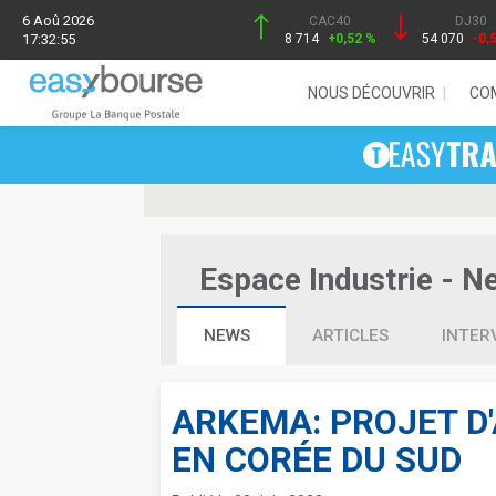
6 Aoû 2026
CAC40
DJ30
17:32:55
8 714
+0,52 %
54 070
-0,
NOUS DÉCOUVRIR
CO
Espace Industrie - Ne
NEWS
ARTICLES
INTER
ARKEMA: PROJET D'
EN CORÉE DU SUD