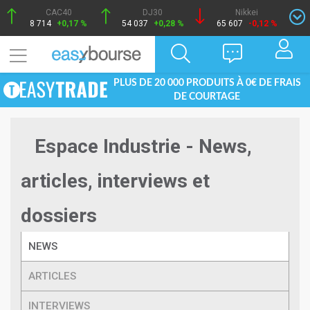
CAC40
DJ30
Nikkei
8 714
+0,17 %
54 037
+0,28 %
65 607
-0,12 %
PLUS DE 20 000 PRODUITS À 0€ DE FRAIS
DE COURTAGE
Espace Industrie - News,
articles, interviews et
dossiers
NEWS
ARTICLES
INTERVIEWS