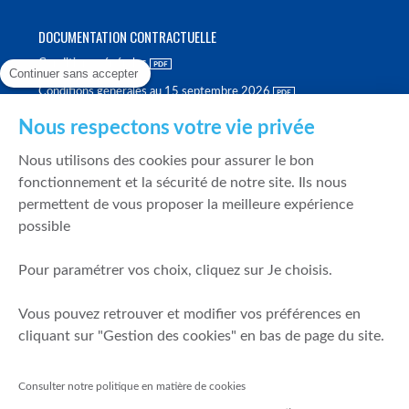
DOCUMENTATION CONTRACTUELLE
Conditions générales
Continuer sans accepter
Conditions générales au 15 septembre 2026
Brochure tarifaire
Nous respectons votre vie privée
Rapport sur la qualité d'exécution
Nous utilisons des cookies pour assurer le bon
Politique de meilleure sélection
fonctionnement et la sécurité de notre site. Ils nous
permettent de vous proposer la meilleure expérience
Politique de durabilité
possible
Fonds de garantie des dépôts et de résolution
Pour paramétrer vos choix, cliquez sur Je choisis.
SÉCURITÉ & DONNÉES PERSONNELLES
Vous pouvez retrouver et modifier vos préférences en
Mentions légales
cliquant sur "Gestion des cookies" en bas de page du site.
Prévention de la fraude
Gérer mes cookies
Consulter notre politique en matière de cookies
Politique de cookies