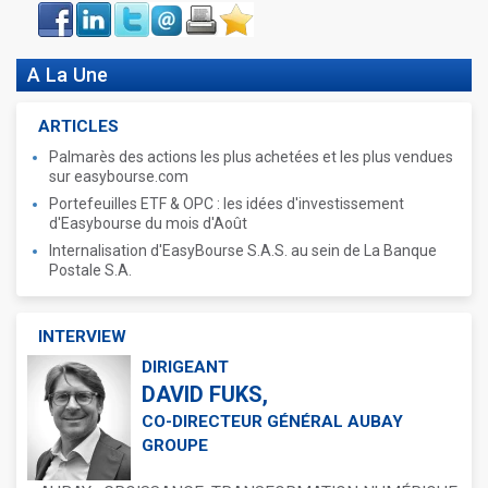
Face
LinkIn
Twitter
Envoyer
Imprimer
Favoris
book
A La Une
ARTICLES
Palmarès des actions les plus achetées et les plus vendues
sur easybourse.com
Portefeuilles ETF & OPC : les idées d'investissement
d'Easybourse du mois d'Août
Internalisation d'EasyBourse S.A.S. au sein de La Banque
Postale S.A.
INTERVIEW
DIRIGEANT
DAVID FUKS,
CO-DIRECTEUR GÉNÉRAL AUBAY
GROUPE