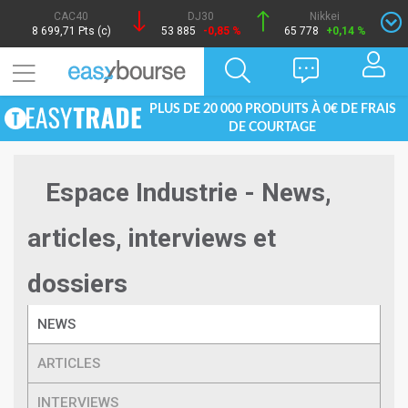
CAC40
DJ30
Nikkei
8 699,71 Pts (c)
53 885
-0,85 %
65 778
+0,14 %
PLUS DE 20 000 PRODUITS À 0€ DE FRAIS
DE COURTAGE
Espace Industrie - News,
articles, interviews et
dossiers
NEWS
ARTICLES
INTERVIEWS