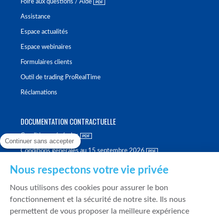
Foire aux questions / Aide
Assistance
Espace actualités
Espace webinaires
Formulaires clients
Outil de trading ProRealTime
Réclamations
DOCUMENTATION CONTRACTUELLE
Conditions générales
Continuer sans accepter
Conditions générales au 15 septembre 2026
Brochure tarifaire
Nous respectons votre vie privée
Rapport sur la qualité d'exécution
Nous utilisons des cookies pour assurer le bon
Politique de meilleure sélection
fonctionnement et la sécurité de notre site. Ils nous
permettent de vous proposer la meilleure expérience
Politique de durabilité