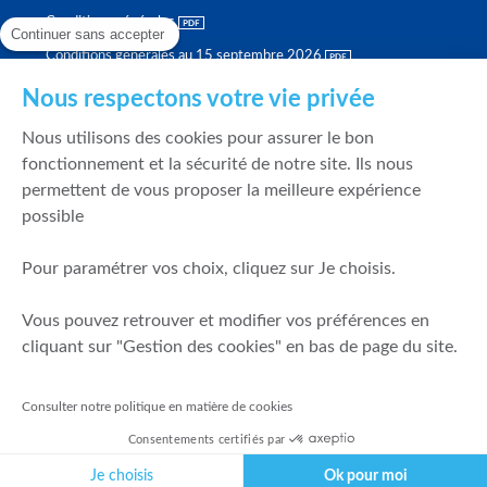
Conditions générales
Continuer sans accepter
Conditions générales au 15 septembre 2026
Brochure tarifaire
Nous respectons votre vie privée
Rapport sur la qualité d'exécution
Nous utilisons des cookies pour assurer le bon
Politique de meilleure sélection
fonctionnement et la sécurité de notre site. Ils nous
permettent de vous proposer la meilleure expérience
Politique de durabilité
possible
Fonds de garantie des dépôts et de résolution
Pour paramétrer vos choix, cliquez sur Je choisis.
SÉCURITÉ & DONNÉES PERSONNELLES
Vous pouvez retrouver et modifier vos préférences en
Mentions légales
cliquant sur "Gestion des cookies" en bas de page du site.
Prévention de la fraude
Gérer mes cookies
Consulter notre politique en matière de cookies
Politique de cookies
Consentements certifiés par
Politique de gestion des conflits d'intérêts
Je choisis
Ok pour moi