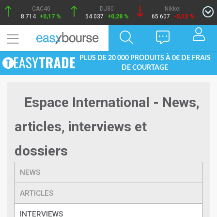
CAC40
DJ30
Nikkei
8 714
+0,17 %
54 037
+0,28 %
65 607
-0,12 %
PLUS DE 20 000 PRODUITS À 0€ DE FRAIS
DE COURTAGE
Espace International - News,
articles, interviews et
dossiers
NEWS
ARTICLES
INTERVIEWS