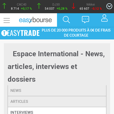
CAC40
DJ30
Nikkei
8 714
+0,17 %
54 037
+0,28 %
65 607
-0,12 %
PLUS DE 20 000 PRODUITS À 0€ DE FRAIS
DE COURTAGE
Espace International - News,
articles, interviews et
dossiers
NEWS
ARTICLES
INTERVIEWS