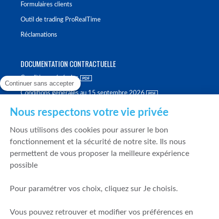
Formulaires clients
Outil de trading ProRealTime
Réclamations
DOCUMENTATION CONTRACTUELLE
Conditions générales
Continuer sans accepter
Conditions générales au 15 septembre 2026
Brochure tarifaire
Nous respectons votre vie privée
Rapport sur la qualité d'exécution
Nous utilisons des cookies pour assurer le bon
Politique de meilleure sélection
fonctionnement et la sécurité de notre site. Ils nous
permettent de vous proposer la meilleure expérience
Politique de durabilité
possible
Fonds de garantie des dépôts et de résolution
Pour paramétrer vos choix, cliquez sur Je choisis.
SÉCURITÉ & DONNÉES PERSONNELLES
Vous pouvez retrouver et modifier vos préférences en
Mentions légales