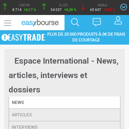
CAC40
DJ30
Nikkei
8 714
+0,17 %
54 037
+0,28 %
65 607
-0,12 %
PLUS DE 20 000 PRODUITS À 0€ DE FRAIS
DE COURTAGE
Espace International - News,
articles, interviews et
dossiers
NEWS
ARTICLES
INTERVIEWS