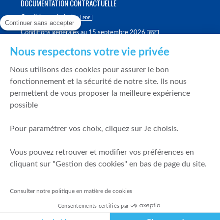
DOCUMENTATION CONTRACTUELLE
Conditions générales
Continuer sans accepter
Conditions générales au 15 septembre 2026
Brochure tarifaire
Nous respectons votre vie privée
Rapport sur la qualité d'exécution
Nous utilisons des cookies pour assurer le bon
Politique de meilleure sélection
fonctionnement et la sécurité de notre site. Ils nous
permettent de vous proposer la meilleure expérience
Politique de durabilité
possible
Fonds de garantie des dépôts et de résolution
Pour paramétrer vos choix, cliquez sur Je choisis.
SÉCURITÉ & DONNÉES PERSONNELLES
Vous pouvez retrouver et modifier vos préférences en
Mentions légales
cliquant sur "Gestion des cookies" en bas de page du site.
Prévention de la fraude
Gérer mes cookies
Consulter notre politique en matière de cookies
Politique de cookies
Consentements certifiés par
Politique de gestion des conflits d'intérêts