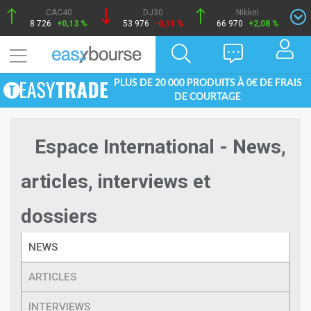
CAC40
DJ30
Nikkei
8 726
+0,13 %
53 976
-0,11 %
66 970
+2,08 %
PLUS DE 20 000 PRODUITS À 0€ DE FRAIS
DE COURTAGE
Espace International - News,
articles, interviews et
dossiers
NEWS
ARTICLES
INTERVIEWS