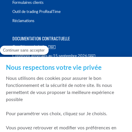
Formulaires clients
Outil de trading ProRealTime
Réclamations
DOCUMENTATION CONTRACTUELLE
Conditions générales
Continuer sans accepter
Conditions générales au 15 septembre 2026
Brochure tarifaire
Nous respectons votre vie privée
Rapport sur la qualité d'exécution
Nous utilisons des cookies pour assurer le bon
Politique de meilleure sélection
fonctionnement et la sécurité de notre site. Ils nous
permettent de vous proposer la meilleure expérience
Politique de durabilité
possible
Fonds de garantie des dépôts et de résolution
Pour paramétrer vos choix, cliquez sur Je choisis.
SÉCURITÉ & DONNÉES PERSONNELLES
Vous pouvez retrouver et modifier vos préférences en
Mentions légales