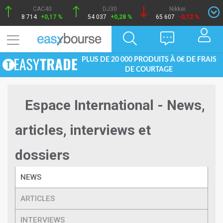
CAC40
DJ30
Nikkei
8 714
+0,17 %
54 037
+0,28 %
65 607
-0,12 %
PLUS DE 20 000 PRODUITS À 0€ DE FRAIS
DE COURTAGE
Espace International - News,
articles, interviews et
dossiers
NEWS
ARTICLES
INTERVIEWS