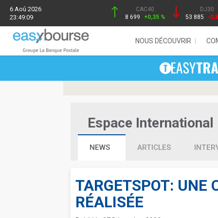
6 Aoû 2026
CAC40
DJ30
23:49:09
8 699
+0,35 %
53 885
-0,
NOUS DÉCOUVRIR
CO
Espace International 
NEWS
ARTICLES
INTER
TARGETSPOT: UNE C
RÉALISÉE