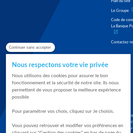
Plan du site
Le Groupe
Code de con
La Banque Po
Contactez-n
Continuer sans accepter
Nous respectons votre vie privée
Nous utilisons des cookies pour assurer le bon
fonctionnement et la sécurité de notre site. Ils nous
permettent de vous proposer la meilleure expérience
possible
Pour paramétrer vos choix, cliquez sur Je choisis.
Graphique, co
en quelques cl
Vous pouvez retrouver et modifier vos préférences en
tendances du
cliquant sur "Gestion des cookies" en bas de page du