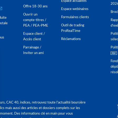
Espace actualités
202
Offre 18-30 ans
Espace webinaires
Broc
Ouvrir un
Formulaires clients
duite
compte-titres /
Rappo
stale
Outil de trading
PEA / PEA-PME
d'ex
ProRealTime
Espace client /
Polit
ous
Réclamations
Accès client
séle
Parrainage /
Polit
Inviter un ami
Fond
dépô
réso
urs, CAC 40, indices, retrouvez toute l'actualité boursière
ics mais aussi des articles et dossiers complets sur les
 moment. Des informations clé en main pour vous