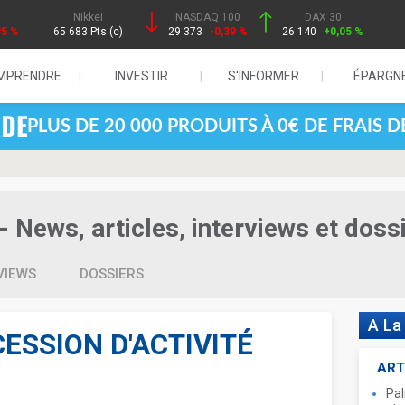
Nikkei
NASDAQ 100
DAX 30
85 %
65 683 Pts (c)
29 373
-0,39 %
26 140
+0,05 %
MPRENDRE
INVESTIR
S'INFORMER
ÉPARGN
PLUS DE 20 000 PRODUITS À 0€ DE FRAIS 
- News, articles, interviews et doss
VIEWS
DOSSIERS
A La
ESSION D'ACTIVITÉ
ART
Pal