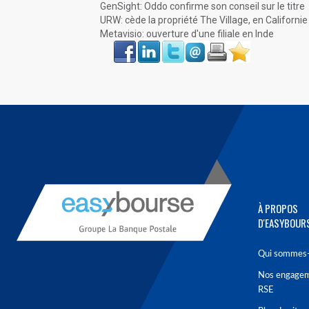
GenSight: Oddo confirme son conseil sur le titre
URW: cède la propriété The Village, en Californie
Metavisio: ouverture d'une filiale en Inde
Face
LinkIn
Twitter
Envoyer
Imprimer
Favoris
book
À PROPOS
D'EASYBOUR
Qui sommes-
Nos engage
RSE