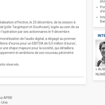
plu
Por
d'i
Int
Ban
alisation effective, le 23 décembre, de la cession à
tal (pôle Targetspot et Southcast), logée au sein de sa
 l'opération par ses actionnaires le 9 décembre.
INT
monétisation de l'audio digital, a dégagé au premier
lions d'euros pour un EBITDA de 0,5 million d'euros',
tue une étape majeure pour la société, qui détaillera
eloppement et ambitions de son nouveau périmètre
oits réservés.
« AU
NUMÉR
hez APRR
s-Unis