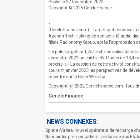
Publié le 27 Décembre 2022
Copyright © 2026 CercleFinance
-
(CercleFinance.com) - Targetspot annonce la ré
Azerion Tech Holding de son activité audio digi
filiale Radionomy Group, après l'approbation de
'Le pôle Targetspot, AdTech spécialisé dans la 
semestre 2022 un chiffre d'affaires de 13,4 mil
précise-t-il.La cession de cette activité consti
courant janvier 2023 les perspectives de dév
recentré sur la filiale Winamp.
Copyright (c) 2022 CercleFinance.com. Tous dr
CercleFinance
NEWS CONNEXES:
Spie: e-Vadea, nouvel opérateur de recharge c
Nanobiotix: premier patient randomisé aux État