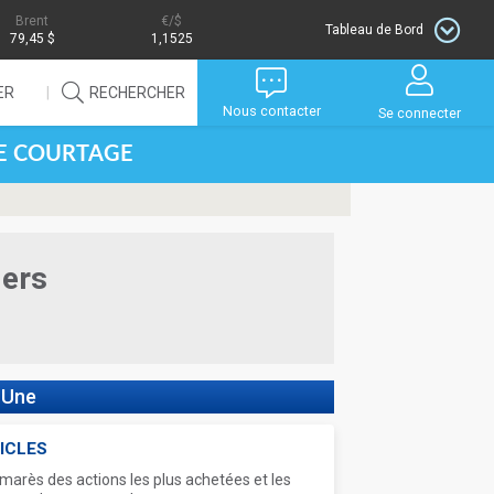
Brent
/$
Tableau de Bord
79,45 $
1,1525
ER
RECHERCHER
Nous contacter
Se connecter
DE COURTAGE
iers
 Une
ICLES
marès des actions les plus achetées et les