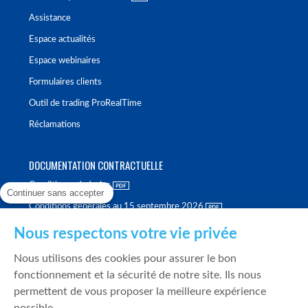
Assistance
Espace actualités
Espace webinaires
Formulaires clients
Outil de trading ProRealTime
Réclamations
DOCUMENTATION CONTRACTUELLE
Conditions générales
Continuer sans accepter
Conditions générales au 15 septembre 2026
Brochure tarifaire
Nous respectons votre vie privée
Rapport sur la qualité d'exécution
Nous utilisons des cookies pour assurer le bon
Politique de meilleure sélection
fonctionnement et la sécurité de notre site. Ils nous
permettent de vous proposer la meilleure expérience
Politique de durabilité