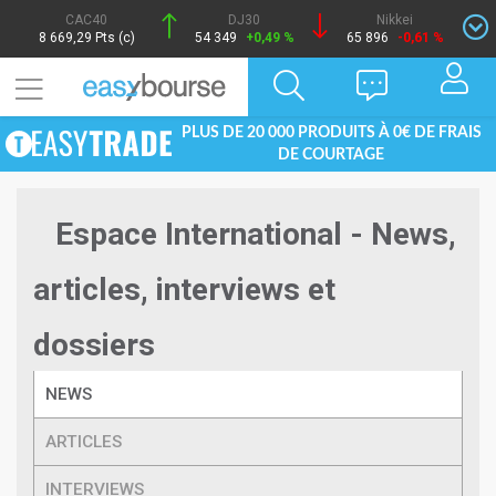
CAC40
DJ30
Nikkei
8 669,29 Pts (c)
54 349
+0,49 %
65 896
-0,61 %
PLUS DE 20 000 PRODUITS À 0€ DE FRAIS
DE COURTAGE
Espace International - News,
articles, interviews et
dossiers
NEWS
ARTICLES
INTERVIEWS