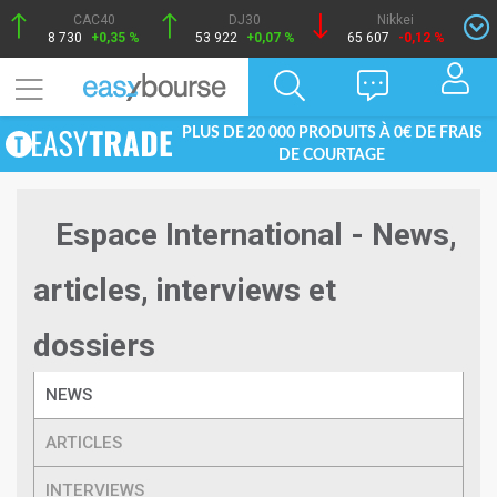
CAC40
DJ30
Nikkei
8 730
+0,35 %
53 922
+0,07 %
65 607
-0,12 %
PLUS DE 20 000 PRODUITS À 0€ DE FRAIS
DE COURTAGE
Espace International - News,
articles, interviews et
dossiers
NEWS
ARTICLES
INTERVIEWS