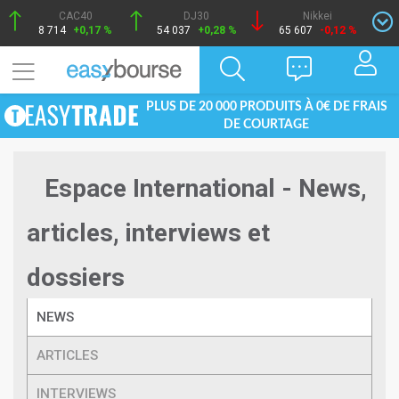
CAC40
DJ30
Nikkei
8 714
+0,17 %
54 037
+0,28 %
65 607
-0,12 %
PLUS DE 20 000 PRODUITS À 0€ DE FRAIS
DE COURTAGE
Espace International - News,
articles, interviews et
dossiers
NEWS
ARTICLES
INTERVIEWS