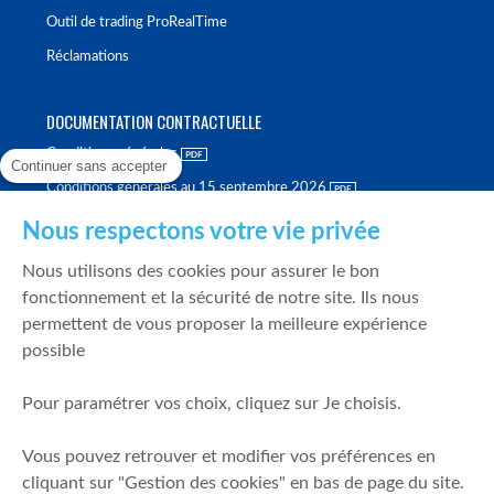
Outil de trading ProRealTime
Réclamations
DOCUMENTATION CONTRACTUELLE
Conditions générales
Continuer sans accepter
Conditions générales au 15 septembre 2026
Brochure tarifaire
Nous respectons votre vie privée
Rapport sur la qualité d'exécution
Nous utilisons des cookies pour assurer le bon
Politique de meilleure sélection
fonctionnement et la sécurité de notre site. Ils nous
permettent de vous proposer la meilleure expérience
Politique de durabilité
possible
Fonds de garantie des dépôts et de résolution
Pour paramétrer vos choix, cliquez sur Je choisis.
SÉCURITÉ & DONNÉES PERSONNELLES
Vous pouvez retrouver et modifier vos préférences en
Mentions légales
cliquant sur "Gestion des cookies" en bas de page du site.
Prévention de la fraude