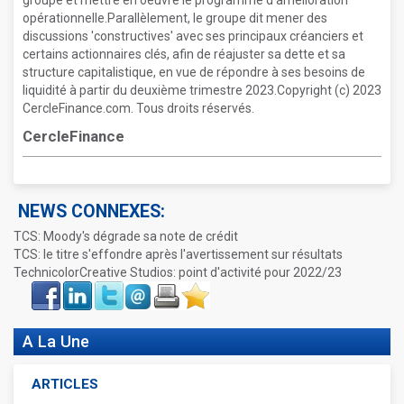
groupe et mettre en oeuvre le programme d'amélioration
opérationnelle.Parallèlement, le groupe dit mener des
discussions 'constructives' avec ses principaux créanciers et
certains actionnaires clés, afin de réajuster sa dette et sa
structure capitalistique, en vue de répondre à ses besoins de
liquidité à partir du deuxième trimestre 2023.Copyright (c) 2023
CercleFinance.com. Tous droits réservés.
CercleFinance
NEWS CONNEXES:
TCS: Moody's dégrade sa note de crédit
TCS: le titre s'effondre après l'avertissement sur résultats
TechnicolorCreative Studios: point d'activité pour 2022/23
Face
LinkIn
Twitter
Envoyer
Imprimer
Favoris
book
A La Une
ARTICLES