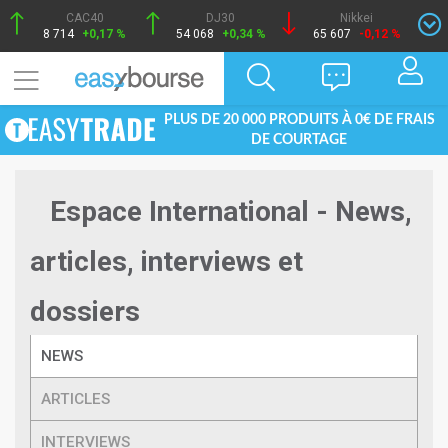
CAC40
DJ30
Nikkei
8 714
+0,17 %
54 068
+0,34 %
65 607
-0,12 %
PLUS DE 20 000 PRODUITS À 0€ DE FRAIS
DE COURTAGE
Espace International - News,
articles, interviews et
dossiers
NEWS
ARTICLES
INTERVIEWS