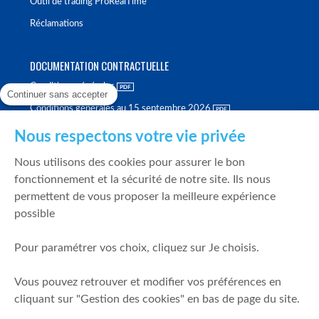
Outil de trading ProRealTime
Réclamations
DOCUMENTATION CONTRACTUELLE
Conditions générales
Continuer sans accepter
Conditions générales au 15 septembre 2026
Brochure tarifaire
Nous respectons votre vie privée
Rapport sur la qualité d'exécution
Nous utilisons des cookies pour assurer le bon
Politique de meilleure sélection
fonctionnement et la sécurité de notre site. Ils nous
permettent de vous proposer la meilleure expérience
Politique de durabilité
possible
Fonds de garantie des dépôts et de résolution
Pour paramétrer vos choix, cliquez sur Je choisis.
SÉCURITÉ & DONNÉES PERSONNELLES
Vous pouvez retrouver et modifier vos préférences en
Mentions légales
cliquant sur "Gestion des cookies" en bas de page du site.
Prévention de la fraude