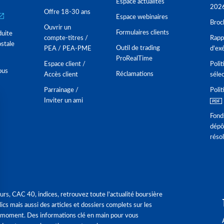
Espace actualités
202
Offre 18-30 ans
Espace webinaires
Broc
Ouvrir un
Formulaires clients
duite
compte-titres /
Rappo
stale
Outil de trading
PEA / PEA-PME
d'ex
ProRealTime
Espace client /
Polit
ous
Réclamations
Accès client
séle
Parrainage /
Polit
Inviter un ami
Fond
dépô
réso
urs, CAC 40, indices, retrouvez toute l'actualité boursière
ics mais aussi des articles et dossiers complets sur les
 moment. Des informations clé en main pour vous