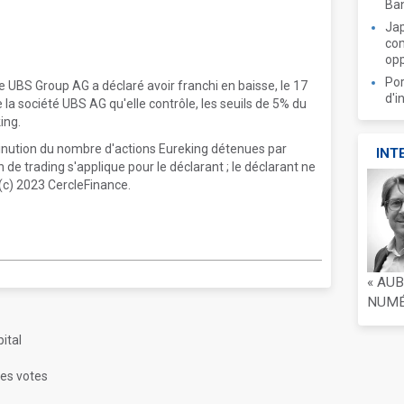
Ban
Jap
com
opp
Por
e UBS Group AG a déclaré avoir franchi en baisse, le 17
d'i
e la société UBS AG qu'elle contrôle, les seuils de 5% du
ing.
inution du nombre d'actions Eureking détenues par
INT
 de trading s'applique pour le déclarant ; le déclarant ne
(c) 2023 CercleFinance.
« AU
NUMÉR
ital
des votes