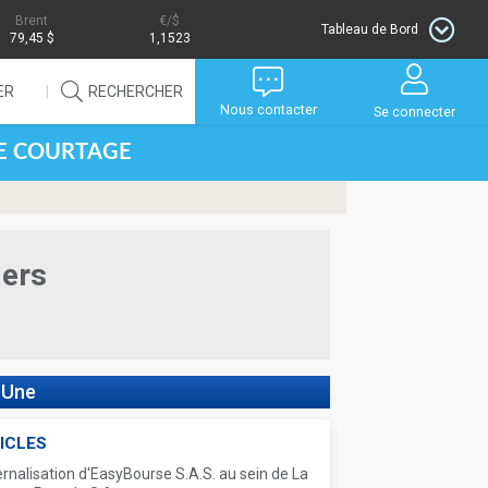
Brent
/$
Tableau de Bord
79,45 $
1,1523
ER
RECHERCHER
Nous contacter
Se connecter
DE COURTAGE
iers
 Une
ICLES
ernalisation d'EasyBourse S.A.S. au sein de La