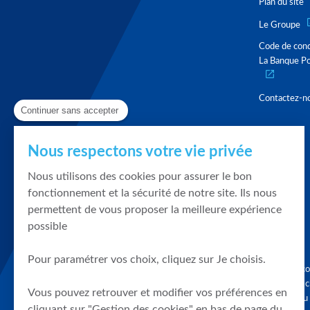
Plan du site
Le Groupe
Code de con
La Banque Po
Contactez-n
Continuer sans accepter
Nous respectons votre vie privée
Nous utilisons des cookies pour assurer le bon
fonctionnement et la sécurité de notre site. Ils nous
permettent de vous proposer la meilleure expérience
possible
Pour paramétrer vos choix, cliquez sur Je choisis.
Graphique, co
en quelques cl
Vous pouvez retrouver et modifier vos préférences en
tendances du
cliquant sur "Gestion des cookies" en bas de page du