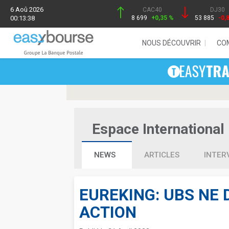
6 Aoû 2026
CAC40
DJ30
00:13:38
8 699
+0,35 %
53 885
-0,
NOUS DÉCOUVRIR
CO
Espace International 
NEWS
ARTICLES
INTER
EUREKING: UBS NE 
ACTION