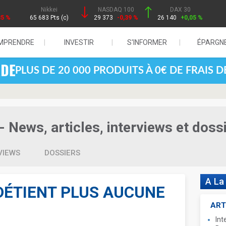
Nikkei
NASDAQ 100
DAX 30
85 %
65 683 Pts (c)
29 373
-0,39 %
26 140
+0,05 %
MPRENDRE
INVESTIR
S'INFORMER
ÉPARGN
PLUS DE 20 000 PRODUITS À 0€ DE FRAIS 
- News, articles, interviews et doss
VIEWS
DOSSIERS
A La
DÉTIENT PLUS AUCUNE
ART
Int