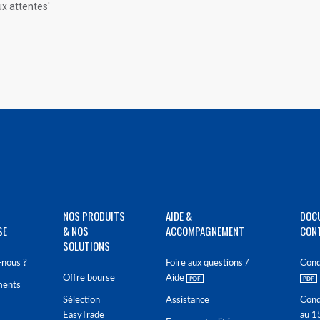
ux attentes'
NOS PRODUITS
AIDE &
DOC
SE
& NOS
ACCOMPAGNEMENT
CON
SOLUTIONS
nous ?
Foire aux questions /
Cond
Offre bourse
Aide
ments
Sélection
Assistance
Cond
EasyTrade
au 1