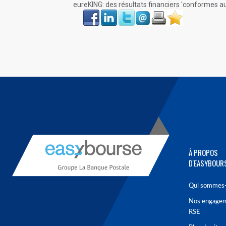
eureKING: des résultats financiers 'conformes a
Face
LinkIn
Twitter
Envoyer
Imprimer
Favoris
book
À PROPOS
D'EASYBOUR
Qui sommes-
Nos engage
RSE