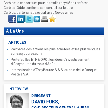
Carbios: le consortium pour le textile recyclé se renforce
Carbios: Oddo confirme son conseil sur le titre
Carbios: partenariat exclusif avec Novozymes
Face
LinkIn
Twitter
Envoyer
Imprimer
Favoris
book
A La Une
ARTICLES
Palmarès des actions les plus achetées et les plus vendues
sur easybourse.com
Portefeuilles ETF & OPC : les idées d'investissement
d'Easybourse du mois d'Août
Internalisation d'EasyBourse S.A.S. au sein de La Banque
Postale S.A.
INTERVIEW
DIRIGEANT
DAVID FUKS,
CO-DIRECTEUR GÉNÉRAL AUBAY