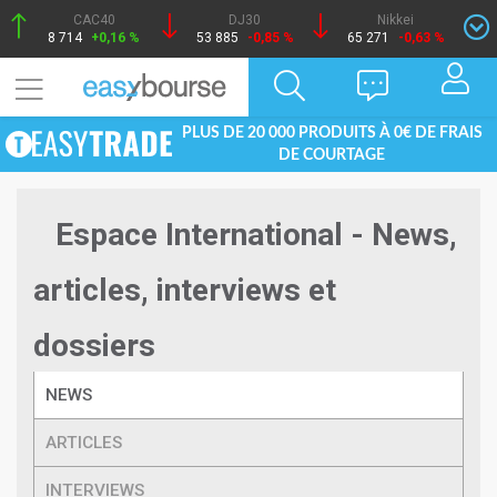
CAC40
DJ30
Nikkei
8 714
+0,16 %
53 885
-0,85 %
65 271
-0,63 %
PLUS DE 20 000 PRODUITS À 0€ DE FRAIS
DE COURTAGE
Espace International - News,
articles, interviews et
dossiers
NEWS
ARTICLES
INTERVIEWS