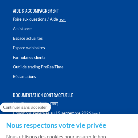
AIDE & ACCOMPAGNEMENT
Foire aux questions / Aide
Assistance
Espace actualités
Espace webinaires
Formulaires clients
Outil de trading ProRealTime
Réclamations
DOCUMENTATION CONTRACTUELLE
Conditions générales
Continuer sans accepter
Conditions générales au 15 septembre 2026
Brochure tarifaire
Nous respectons votre vie privée
Rapport sur la qualité d'exécution
Nous utilisons des cookies pour assurer le bon