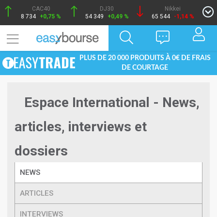
CAC40
DJ30
Nikkei
8 734
+0,75 %
54 349
+0,49 %
65 544
-1,14 %
PLUS DE 20 000 PRODUITS À 0€ DE FRAIS
DE COURTAGE
Espace International - News,
articles, interviews et
dossiers
NEWS
ARTICLES
INTERVIEWS