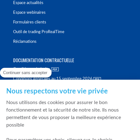
Espace actualités
Espace webinaires
Formulaires clients
Outil de trading ProRealTime
Réclamations
DOCUMENTATION CONTRACTUELLE
Conditions générales
Continuer sans accepter
Conditions générales au 15 septembre 2026
Brochure tarifaire
Nous respectons votre vie privée
Rapport sur la qualité d'exécution
Nous utilisons des cookies pour assurer le bon
Politique de meilleure sélection
fonctionnement et la sécurité de notre site. Ils nous
permettent de vous proposer la meilleure expérience
Politique de durabilité
possible
Fonds de garantie des dépôts et de résolution