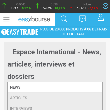
CAC40
DJ30
Nikkei
8 714
+0,17 %
54 037
+0,28 %
65 607
-0,12 %
PLUS DE 20 000 PRODUITS À 0€ DE FRAIS
DE COURTAGE
Espace International - News,
articles, interviews et
dossiers
NEWS
ARTICLES
INTERVIEWS