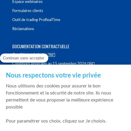
Espace webinaires
Formulaires clients
Outil de trading ProRealTime
Réclamations
DOCUMENTATION CONTRACTUELLE
Conditions générales
Continuer sans accepter
Conditions générales au 15 septembre 2026
Brochure tarifaire
Nous respectons votre vie privée
Rapport sur la qualité d'exécution
Nous utilisons des cookies pour assurer le bon
Politique de meilleure sélection
fonctionnement et la sécurité de notre site. Ils nous
permettent de vous proposer la meilleure expérience
Politique de durabilité
possible
Fonds de garantie des dépôts et de résolution
Pour paramétrer vos choix, cliquez sur Je choisis.
SÉCURITÉ & DONNÉES PERSONNELLES