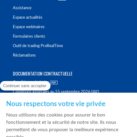
Assistance
Espace actualités
Espace webinaires
Formulaires clients
Outil de trading ProRealTime
Réclamations
DOCUMENTATION CONTRACTUELLE
Conditions générales
Continuer sans accepter
Conditions générales au 15 septembre 2026
Brochure tarifaire
Nous respectons votre vie privée
Rapport sur la qualité d'exécution
Nous utilisons des cookies pour assurer le bon
Politique de meilleure sélection
fonctionnement et la sécurité de notre site. Ils nous
permettent de vous proposer la meilleure expérience
Politique de durabilité