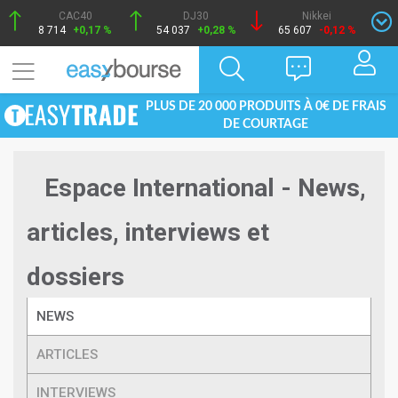
CAC40
DJ30
Nikkei
8 714
+0,17 %
54 037
+0,28 %
65 607
-0,12 %
PLUS DE 20 000 PRODUITS À 0€ DE FRAIS
DE COURTAGE
Espace International - News,
articles, interviews et
dossiers
NEWS
ARTICLES
INTERVIEWS