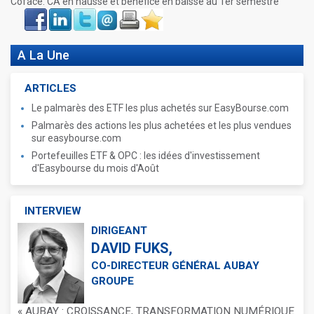
Coface: CA en hausse et bénéfice en baisse au 1er semestre
Face
LinkIn
Twitter
Envoyer
Imprimer
Favoris
book
A La Une
ARTICLES
Le palmarès des ETF les plus achetés sur EasyBourse.com
Palmarès des actions les plus achetées et les plus vendues
sur easybourse.com
Portefeuilles ETF & OPC : les idées d'investissement
d'Easybourse du mois d'Août
INTERVIEW
DIRIGEANT
DAVID FUKS,
CO-DIRECTEUR GÉNÉRAL AUBAY
GROUPE
« AUBAY : CROISSANCE, TRANSFORMATION NUMÉRIQUE