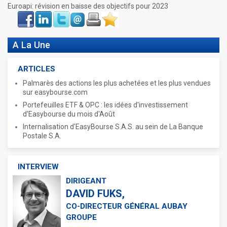
Euroapi: révision en baisse des objectifs pour 2023
Face
LinkIn
Twitter
Envoyer
Imprimer
Favoris
book
A La Une
ARTICLES
Palmarès des actions les plus achetées et les plus vendues
sur easybourse.com
Portefeuilles ETF & OPC : les idées d'investissement
d'Easybourse du mois d'Août
Internalisation d'EasyBourse S.A.S. au sein de La Banque
Postale S.A.
INTERVIEW
DIRIGEANT
DAVID FUKS,
CO-DIRECTEUR GÉNÉRAL AUBAY
GROUPE