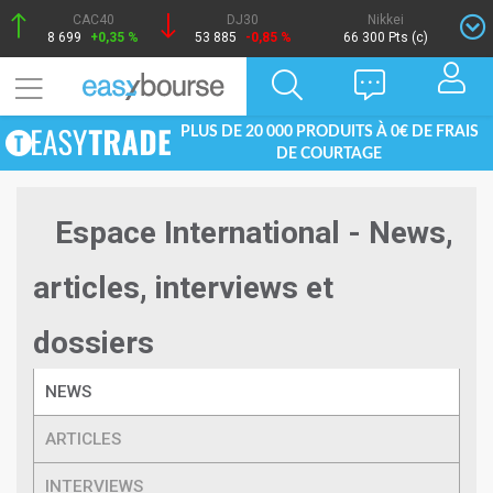
CAC40
DJ30
Nikkei
8 699
+0,35 %
53 885
-0,85 %
66 300 Pts (c)
PLUS DE 20 000 PRODUITS À 0€ DE FRAIS
DE COURTAGE
Espace International - News,
articles, interviews et
dossiers
NEWS
ARTICLES
INTERVIEWS