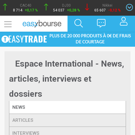
CAC40
DJ30
Nikkei
8 714
+0,17 %
54 037
+0,28 %
65 607
-0,12 %
PLUS DE 20 000 PRODUITS À 0€ DE FRAIS
DE COURTAGE
Espace International - News,
articles, interviews et
dossiers
NEWS
ARTICLES
INTERVIEWS