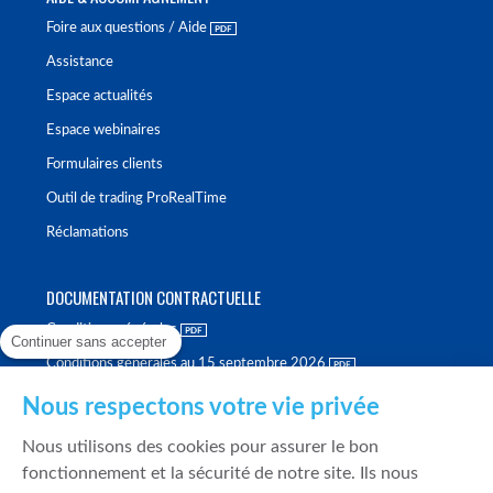
Foire aux questions / Aide
Assistance
Espace actualités
Espace webinaires
Formulaires clients
Outil de trading ProRealTime
Réclamations
DOCUMENTATION CONTRACTUELLE
Conditions générales
Continuer sans accepter
Conditions générales au 15 septembre 2026
Brochure tarifaire
Nous respectons votre vie privée
Rapport sur la qualité d'exécution
Nous utilisons des cookies pour assurer le bon
Politique de meilleure sélection
fonctionnement et la sécurité de notre site. Ils nous