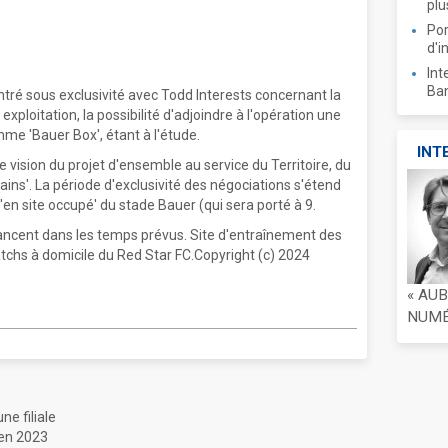
plu
Por
d'i
Int
Ban
tré sous exclusivité avec Todd Interests concernant la
ploitation, la possibilité d'adjoindre à l'opération une
me 'Bauer Box', étant à l'étude.
INT
vision du projet d'ensemble au service du Territoire, du
ains'. La période d'exclusivité des négociations s'étend
n site occupé' du stade Bauer (qui sera porté à 9.
ancent dans les temps prévus. Site d'entraînement des
atchs à domicile du Red Star FC.Copyright (c) 2024
« AU
NUMÉR
ne filiale
 en 2023