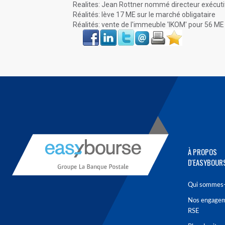
Realites: Jean Rottner nommé directeur exécuti
Réalités: lève 17 ME sur le marché obligataire
Réalités: vente de l'immeuble 'IKOM' pour 56 ME
Face
LinkIn
Twitter
Envoyer
Imprimer
Favoris
book
À PROPOS
D'EASYBOUR
Qui sommes-
Nos engage
RSE