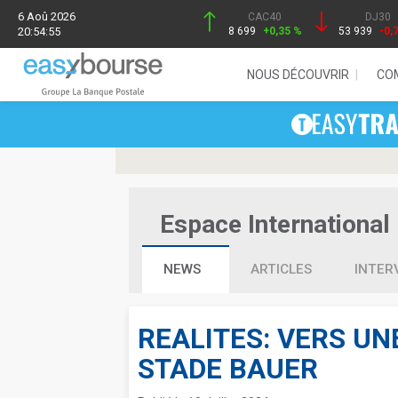
6 Aoû 2026
CAC40
DJ30
20:54:55
8 699
+0,35 %
53 939
-0,
NOUS DÉCOUVRIR
CO
Espace International 
NEWS
ARTICLES
INTER
REALITES: VERS UN
STADE BAUER