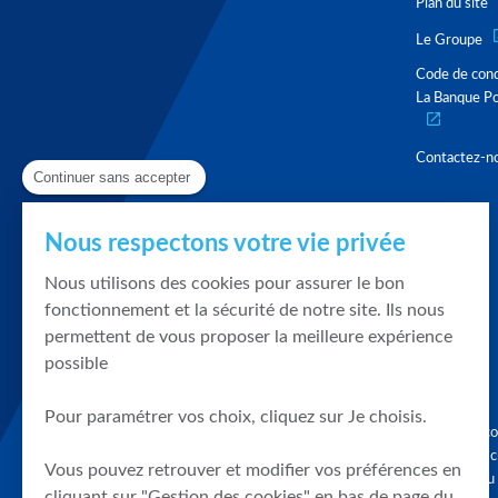
Plan du site
Le Groupe
Code de con
La Banque Po
Contactez-n
Continuer sans accepter
Nous respectons votre vie privée
Nous utilisons des cookies pour assurer le bon
fonctionnement et la sécurité de notre site. Ils nous
permettent de vous proposer la meilleure expérience
possible
Pour paramétrer vos choix, cliquez sur Je choisis.
Graphique, co
en quelques cl
Vous pouvez retrouver et modifier vos préférences en
tendances du
cliquant sur "Gestion des cookies" en bas de page du