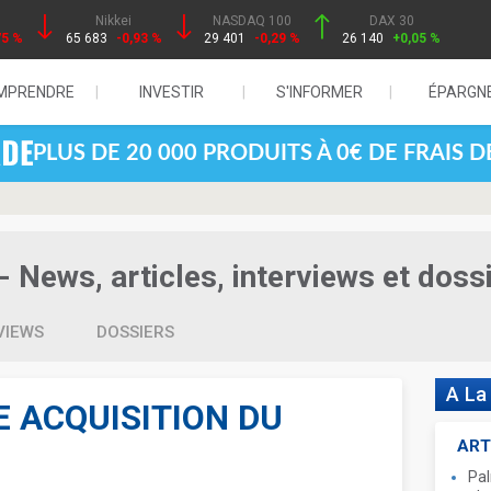
Nikkei
NASDAQ 100
DAX 30
75 %
65 683
-0,93 %
29 401
-0,29 %
26 140
+0,05 %
MPRENDRE
INVESTIR
S'INFORMER
ÉPARGN
PLUS DE 20 000 PRODUITS À 0€ DE FRAIS 
- News, articles, interviews et doss
VIEWS
DOSSIERS
A La
E ACQUISITION DU
ART
Pal