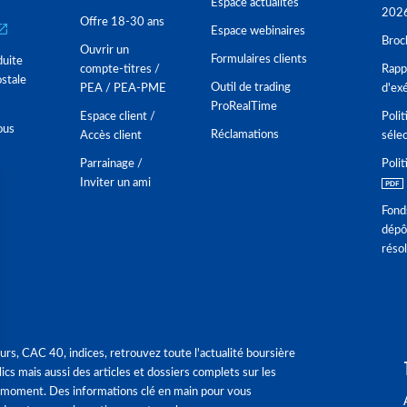
Espace actualités
202
Offre 18-30 ans
Espace webinaires
Broc
Ouvrir un
Formulaires clients
duite
compte-titres /
Rappo
stale
Outil de trading
PEA / PEA-PME
d'ex
ProRealTime
Espace client /
Polit
ous
Réclamations
Accès client
séle
Parrainage /
Polit
Inviter un ami
Fond
dépô
réso
urs, CAC 40, indices, retrouvez toute l'actualité boursière
ics mais aussi des articles et dossiers complets sur les
 moment. Des informations clé en main pour vous