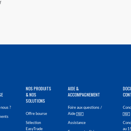
f
NOS PRODUITS
AIDE &
DOC
SE
& NOS
ACCOMPAGNEMENT
CON
SOLUTIONS
nous ?
Foire aux questions /
Cond
Offre bourse
Aide
ments
Sélection
Assistance
Cond
EasyTrade
au 1