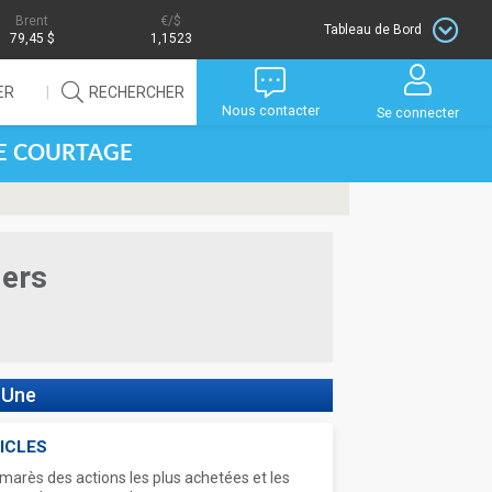
Brent
/$
Tableau de Bord
79,45 $
1,1523
ER
RECHERCHER
Nous contacter
Se connecter
DE COURTAGE
iers
 Une
ICLES
marès des actions les plus achetées et les