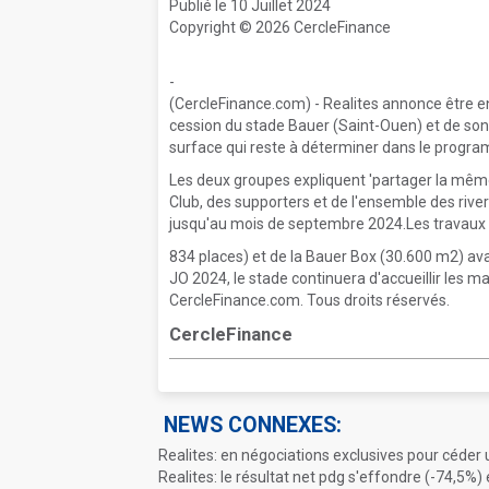
Publié le 10 Juillet 2024
Copyright © 2026 CercleFinance
-
(CercleFinance.com) - Realites annonce être en
cession du stade Bauer (Saint-Ouen) et de son ex
surface qui reste à déterminer dans le program
Les deux groupes expliquent 'partager la même 
Club, des supporters et de l'ensemble des river
jusqu'au mois de septembre 2024.Les travaux 'e
834 places) et de la Bauer Box (30.600 m2) av
JO 2024, le stade continuera d'accueillir les m
CercleFinance.com. Tous droits réservés.
CercleFinance
NEWS CONNEXES:
Realites: en négociations exclusives pour céder u
Realites: le résultat net pdg s'effondre (-74,5%)