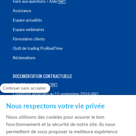
Foire aux questions / Aide
Assistance
Espace actualités
Espace webinaires
Formulaires clients
Outil de trading ProRealTime
Réclamations
DOCUMENTATION CONTRACTUELLE
Conditions générales
Continuer sans accepter
Conditions générales au 15 septembre 2026
Brochure tarifaire
Nous respectons votre vie privée
Rapport sur la qualité d'exécution
Nous utilisons des cookies pour assurer le bon
Politique de meilleure sélection
fonctionnement et la sécurité de notre site. Ils nous
permettent de vous proposer la meilleure expérience
Politique de durabilité