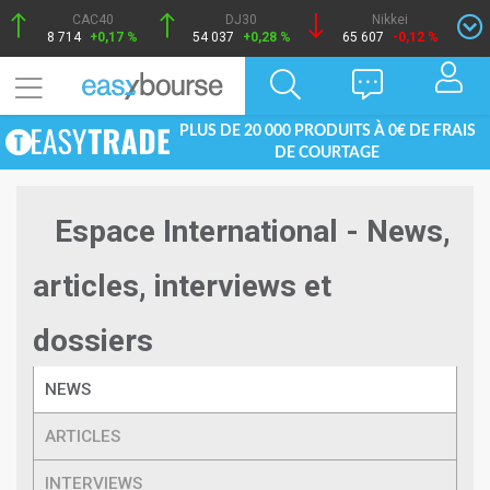
CAC40
DJ30
Nikkei
8 714
+0,17 %
54 037
+0,28 %
65 607
-0,12 %
PLUS DE 20 000 PRODUITS À 0€ DE FRAIS
DE COURTAGE
Espace International - News,
articles, interviews et
dossiers
NEWS
ARTICLES
INTERVIEWS