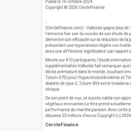
Publié le 16 Octobre 2024
Copyright © 2026 CercleFinance
-
(CercleFinance.com) - Valbiotis gagne plus de 
l'annonce hier soir du succès de son étude de ph
démontré son efficacité sur la réduction de la 
présentant une hypertension légère non traitée, 
avec une différence 'significative' par rapport 
Menée sur 410 participants, l'étude internatio
supplémentation.Valbiotis fait remarquer que 
décès prématuré dans le monde, touchant envir
Totum-070) pour l'hypercholestérolémie et Tot
diabète de type 2, Totum-854 est le troisième 
clinique.
De son point de vue, ce succès valide son appr
végétaux innovantes.Le titre prend actuelleme
performance du marché parisien. Avec cette pro
dépasse 22 millions d'euros.Copyright (c) 2024
CercleFinance