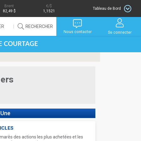
Brent
/$
Tableau de Bord
82,49 $
1,1521
ER
RECHERCHER
Nous contacter
Se connecter
DE COURTAGE
iers
 Une
ICLES
marès des actions les plus achetées et les