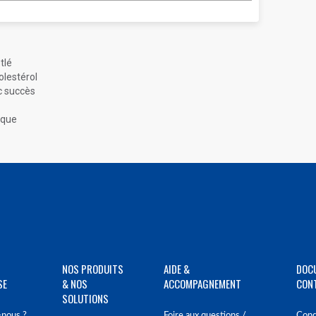
tlé
olestérol
c succès
nique
NOS PRODUITS
AIDE &
DOC
SE
& NOS
ACCOMPAGNEMENT
CON
SOLUTIONS
nous ?
Foire aux questions /
Cond