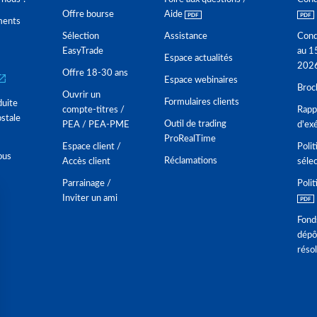
Offre bourse
Aide
ments
Sélection
Assistance
Cond
EasyTrade
au 1
Espace actualités
202
Offre 18-30 ans
Espace webinaires
Broc
Ouvrir un
Formulaires clients
duite
compte-titres /
Rappo
stale
Outil de trading
PEA / PEA-PME
d'ex
ProRealTime
Espace client /
Polit
ous
Réclamations
Accès client
séle
Parrainage /
Polit
Inviter un ami
Fond
dépô
réso