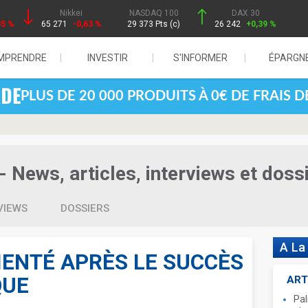
Nikkei
NASDAQ 100
DAX 30
85 %
65 271
-0,63 %
29 373 Pts (c)
26 242
+0,39 %
MPRENDRE
INVESTIR
S'INFORMER
ÉPARGN
PLUS DE 20 000 PRODUITS À 0€ DE FRAIS 
- News, articles, interviews et doss
VIEWS
DOSSIERS
A La
RIENTÉ APRÈS LE SUCCÈS
QUE
ART
Pal