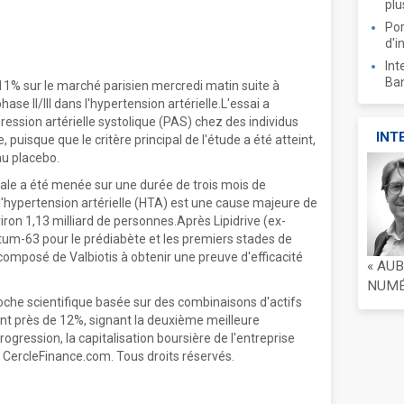
plu
Por
d'i
Int
Ban
11% sur le marché parisien mercredi matin suite à
ase II/III dans l'hypertension artérielle.L'essai a
pression artérielle systolique (PAS) chez des individus
INT
puisque que le critère principal de l'étude a été atteint,
au placebo.
nale a été menée sur une durée de trois mois de
l'hypertension artérielle (HTA) est une cause majeure de
on 1,13 milliard de personnes.Après Lipidrive (ex-
um-63 pour le prédiabète et les premiers stades de
composé de Valbiotis à obtenir une preuve d'efficacité
« AU
NUMÉR
oche scientifique basée sur des combinaisons d'actifs
nt près de 12%, signant la deuxième meilleure
gression, la capitalisation boursière de l'entreprise
 CercleFinance.com. Tous droits réservés.