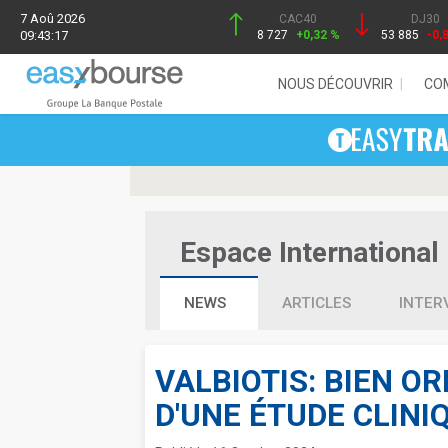
7 Aoû 2026
CAC40
DJ30
09:43:17
8 727
+0,32 %
53 885
-0,
NOUS DÉCOUVRIR
CO
Espace International 
NEWS
ARTICLES
INTER
VALBIOTIS: BIEN O
D'UNE ÉTUDE CLINI