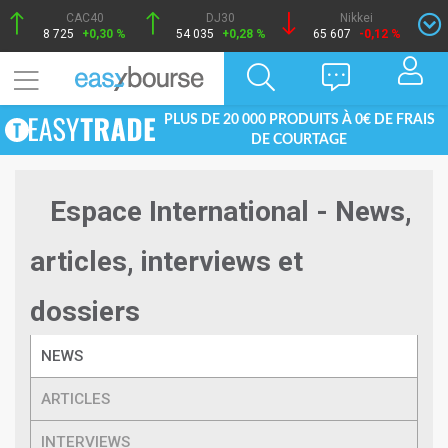
CAC40
DJ30
Nikkei
8 725
+0,30 %
54 035
+0,28 %
65 607
-0,12 %
PLUS DE 20 000 PRODUITS À 0€ DE FRAIS
DE COURTAGE
Espace International - News,
articles, interviews et
dossiers
NEWS
ARTICLES
INTERVIEWS