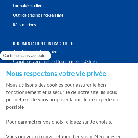
Formulaires clients
Outil de trading ProRealTime
Réclamations
DOCUMENTATION CONTRACTUELLE
Conditions générales
Continuer sans accepter
Conditions générales au 15 septembre 2026
Brochure tarifaire
Nous respectons votre vie privée
Rapport sur la qualité d'exécution
Nous utilisons des cookies pour assurer le bon
Politique de meilleure sélection
fonctionnement et la sécurité de notre site. Ils nous
permettent de vous proposer la meilleure expérience
Politique de durabilité
possible
Fonds de garantie des dépôts et de résolution
Pour paramétrer vos choix, cliquez sur Je choisis.
SÉCURITÉ & DONNÉES PERSONNELLES
Vous pouvez retrouver et modifier vos préférences en
Mentions légales