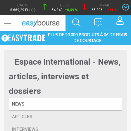
CAC40
DJ30
Nikkei
8 669,29 Pts (c)
54 349
+0,49 %
65 896
-0,61 %
PLUS DE 20 000 PRODUITS À 0€ DE FRAIS
DE COURTAGE
Espace International - News,
articles, interviews et
dossiers
NEWS
ARTICLES
INTERVIEWS