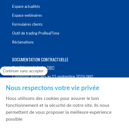
Espace actualités
Espace webinaires
Formulaires clients
Outil de trading ProRealTime
Réclamations
DOCUMENTATION CONTRACTUELLE
Conditions générales
Continuer sans accepter
Conditions générales au 15 septembre 2026
Brochure tarifaire
Nous respectons votre vie privée
Rapport sur la qualité d'exécution
Nous utilisons des cookies pour assurer le bon
Politique de meilleure sélection
fonctionnement et la sécurité de notre site. Ils nous
permettent de vous proposer la meilleure expérience
Politique de durabilité
possible
Fonds de garantie des dépôts et de résolution