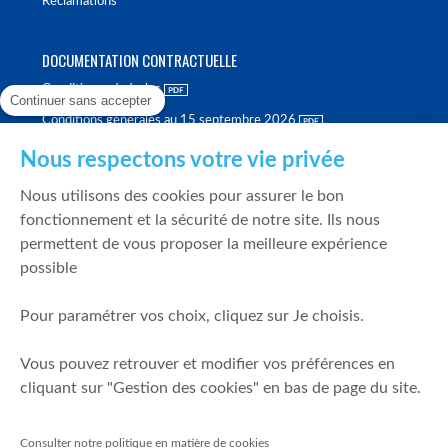
Réclamations
DOCUMENTATION CONTRACTUELLE
Conditions générales
Continuer sans accepter
Conditions générales au 15 septembre 2026
Brochure tarifaire
Nous respectons votre vie privée
Rapport sur la qualité d'exécution
Nous utilisons des cookies pour assurer le bon
Politique de meilleure sélection
fonctionnement et la sécurité de notre site. Ils nous
permettent de vous proposer la meilleure expérience
Politique de durabilité
possible
Fonds de garantie des dépôts et de résolution
Pour paramétrer vos choix, cliquez sur Je choisis.
SÉCURITÉ & DONNÉES PERSONNELLES
Vous pouvez retrouver et modifier vos préférences en
Mentions légales
cliquant sur "Gestion des cookies" en bas de page du site.
Prévention de la fraude
Gérer mes cookies
Consulter notre politique en matière de cookies