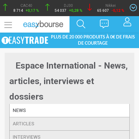
CAC40
DJ30
Nikkei
8 714
+0,17 %
54 037
+0,28 %
65 607
-0,12 %
PLUS DE 20 000 PRODUITS À 0€ DE FRAIS
DE COURTAGE
Espace International - News,
articles, interviews et
dossiers
NEWS
ARTICLES
INTERVIEWS