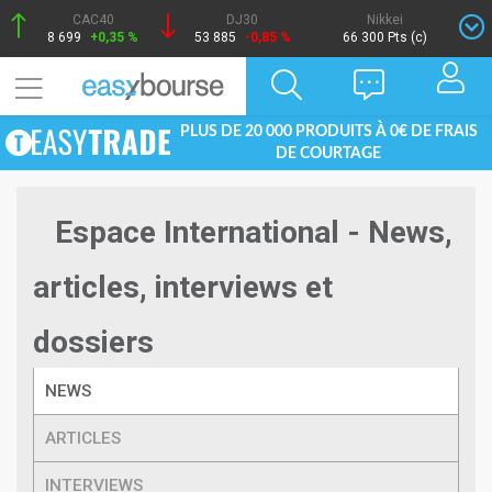
CAC40
DJ30
Nikkei
8 699
+0,35 %
53 885
-0,85 %
66 300 Pts (c)
PLUS DE 20 000 PRODUITS À 0€ DE FRAIS
DE COURTAGE
Espace International - News,
articles, interviews et
dossiers
NEWS
ARTICLES
INTERVIEWS