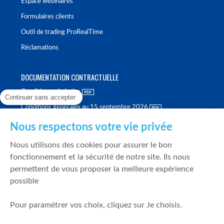
Espace webinaires
Formulaires clients
Outil de trading ProRealTime
Réclamations
DOCUMENTATION CONTRACTUELLE
Conditions générales
Continuer sans accepter
Conditions générales au 15 septembre 2026
Brochure tarifaire
Nous respectons votre vie privée
Rapport sur la qualité d'exécution
Nous utilisons des cookies pour assurer le bon
Politique de meilleure sélection
fonctionnement et la sécurité de notre site. Ils nous
permettent de vous proposer la meilleure expérience
Politique de durabilité
possible
Fonds de garantie des dépôts et de résolution
Pour paramétrer vos choix, cliquez sur Je choisis.
SÉCURITÉ & DONNÉES PERSONNELLES