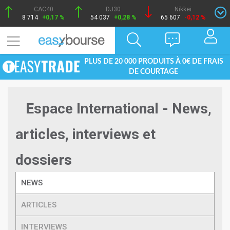
CAC40
DJ30
Nikkei
8 714
+0,17 %
54 037
+0,28 %
65 607
-0,12 %
PLUS DE 20 000 PRODUITS À 0€ DE FRAIS
DE COURTAGE
Espace International - News,
articles, interviews et
dossiers
NEWS
ARTICLES
INTERVIEWS