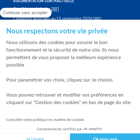
Conditions générales
Continuer sans accepter
Conditions générales au 15 septembre 2026
Brochure tarifaire
Nous respectons votre vie privée
Rapport sur la qualité d'exécution
Nous utilisons des cookies pour assurer le bon
Politique de meilleure sélection
fonctionnement et la sécurité de notre site. Ils nous
permettent de vous proposer la meilleure expérience
Politique de durabilité
possible
Fonds de garantie des dépôts et de résolution
Pour paramétrer vos choix, cliquez sur Je choisis.
SÉCURITÉ & DONNÉES PERSONNELLES
Vous pouvez retrouver et modifier vos préférences en
Mentions légales
cliquant sur "Gestion des cookies" en bas de page du site.
Prévention de la fraude
Gérer mes cookies
Consulter notre politique en matière de cookies
Politique de cookies
Consentements certifiés par
Politique de gestion des conflits d'intérêts
Je choisis
Ok pour moi