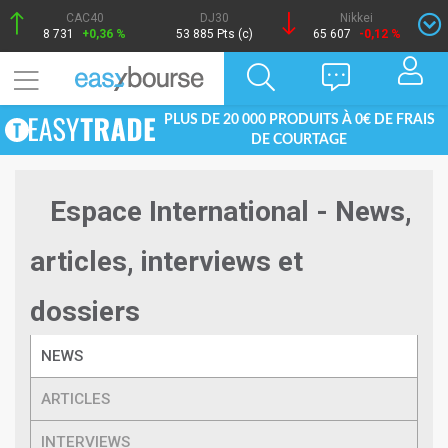
CAC40
DJ30
Nikkei
8 731
+0,36 %
53 885 Pts (c)
65 607
-0,12 %
PLUS DE 20 000 PRODUITS À 0€ DE FRAIS
DE COURTAGE
Espace International - News,
articles, interviews et
dossiers
NEWS
ARTICLES
INTERVIEWS