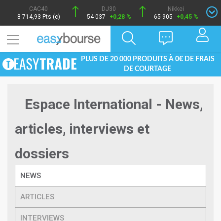
CAC40
DJ30
Nikkei
8 714,93 Pts (c)
54 037
+0,28 %
65 905
+0,45 %
PLUS DE 20 000 PRODUITS À 0€ DE FRAIS
DE COURTAGE
Espace International - News,
articles, interviews et
dossiers
NEWS
ARTICLES
INTERVIEWS