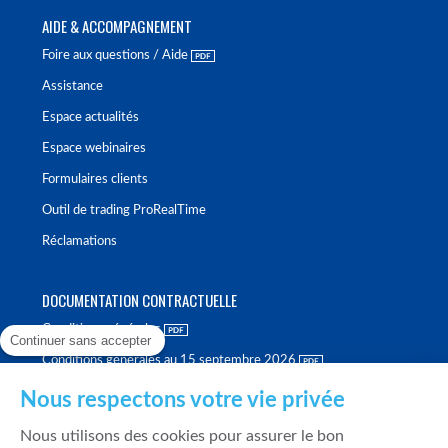
AIDE & ACCOMPAGNEMENT
Foire aux questions / Aide
Assistance
Espace actualités
Espace webinaires
Formulaires clients
Outil de trading ProRealTime
Réclamations
DOCUMENTATION CONTRACTUELLE
Conditions générales
Continuer sans accepter
Conditions générales au 15 septembre 2026
Brochure tarifaire
Nous respectons votre vie privée
Rapport sur la qualité d'exécution
Nous utilisons des cookies pour assurer le bon