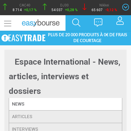
CAC40
DJ30
Nikkei
8 714
+0,17 %
54 037
+0,28 %
65 607
-0,12 %
PLUS DE 20 000 PRODUITS À 0€ DE FRAIS
DE COURTAGE
Espace International - News,
articles, interviews et
dossiers
NEWS
ARTICLES
INTERVIEWS