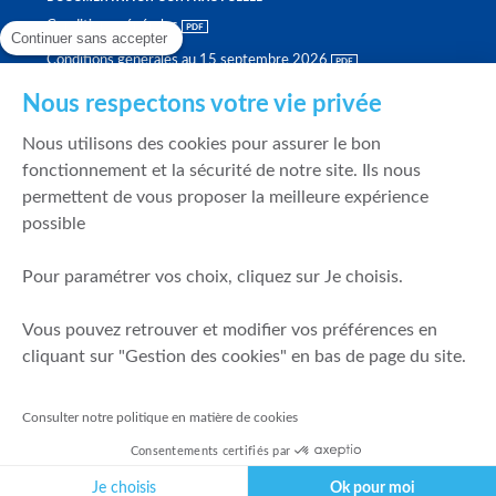
Conditions générales
Continuer sans accepter
Conditions générales au 15 septembre 2026
Brochure tarifaire
Nous respectons votre vie privée
Rapport sur la qualité d'exécution
Nous utilisons des cookies pour assurer le bon
Politique de meilleure sélection
fonctionnement et la sécurité de notre site. Ils nous
permettent de vous proposer la meilleure expérience
Politique de durabilité
possible
Fonds de garantie des dépôts et de résolution
Pour paramétrer vos choix, cliquez sur Je choisis.
SÉCURITÉ & DONNÉES PERSONNELLES
Vous pouvez retrouver et modifier vos préférences en
Mentions légales
cliquant sur "Gestion des cookies" en bas de page du site.
Prévention de la fraude
Gérer mes cookies
Consulter notre politique en matière de cookies
Politique de cookies
Consentements certifiés par
Politique de gestion des conflits d'intérêts
Je choisis
Ok pour moi