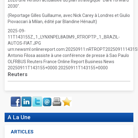
2026 une version actualisée du plan stratégique "Dare forward
2030".
(Reportage Gilles Guillaume, avec Nick Carey à Londres et Giulio
Piovaccari à Milan, édité par Blandine Hénault)
2025-09-
11T143155Z_1_LYNXNPEL8A0M9_RTROPTP_1_BRAZIL-
AUTOS-FIAT.JPG
urn:newsml:onlinereport.com:20250911:nRTROPT20250911143
Antonio Filosa assiste à une conférence de presse à Sao Paulo
OLFRBUS Reuters France Online Report Business News
20250911T143155+0000 20250911T143155+0000
Reuters
Face
LinkIn
Twitter
Envoyer
Imprimer
Favoris
book
A La Une
ARTICLES