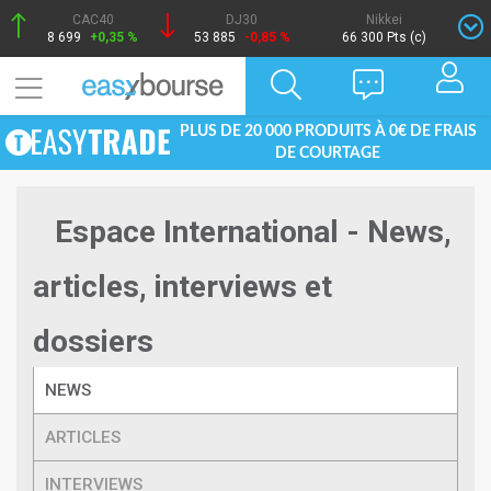
CAC40
DJ30
Nikkei
8 699
+0,35 %
53 885
-0,85 %
66 300 Pts (c)
PLUS DE 20 000 PRODUITS À 0€ DE FRAIS
DE COURTAGE
Espace International - News,
articles, interviews et
dossiers
NEWS
ARTICLES
INTERVIEWS