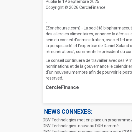
Publié le 19 Septembre 2025
Copyright © 2026 CercleFinance
-
(Zonebourse.com) - La société biopharmaceuti
des allergies alimentaires, annonce la démissi
sein du conseil d'administration, avec effet imm
la perspicacité et l'expertise de Daniel Soland
rémunérations', commente le président du con
Le conseil continuera de travailler avec ses 
nominations et de la gouvernance le calendrier
d'un nouveau membre afin de pourvoir le poste
reserved.
CercleFinance
NEWS CONNEXES:
DBV Technologies met en place un programme
DBV Technologies: nouveau DRH nommé
DBV Technologies: premier screening pour CO