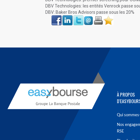
DBV Technologies: les entités Venrock passe so
DBV: Baker Bros Advisors passe sous les 20%
Face
LinkIn
Twitter
Envoyer
Imprimer
Favoris
book
À PROPOS
D'EASYBOUR
Qui sommes-
Nos engage
RSE