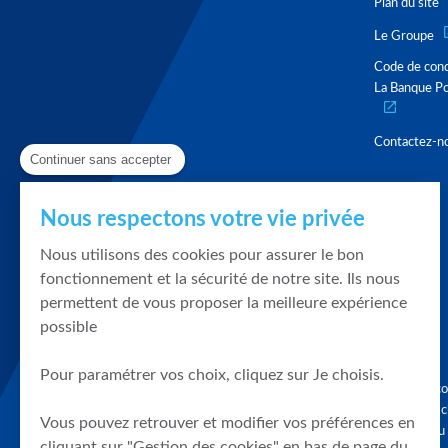
Plan du site
Le Groupe
Code de con
La Banque Po
Contactez-n
Continuer sans accepter
Nous respectons votre vie privée
Nous utilisons des cookies pour assurer le bon
fonctionnement et la sécurité de notre site. Ils nous
permettent de vous proposer la meilleure expérience
possible
Pour paramétrer vos choix, cliquez sur Je choisis.
Graphique, co
en quelques cl
Vous pouvez retrouver et modifier vos préférences en
tendances du
cliquant sur "Gestion des cookies" en bas de page du