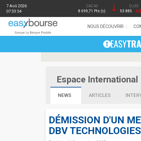
7 Aoû 2026
CAC40
DJ30
07:33:54
8 699,71 Pts (c)
53 885
-0,
NOUS DÉCOUVRIR
CO
Espace International 
NEWS
ARTICLES
INTER
DÉMISSION D'UN M
DBV TECHNOLOGIES