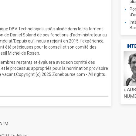
plu
Por
d'i
Int
Ban
que DBV Technologies, spécialisée dans le traitement
on de Daniel Soland de ses fonctions d'administrateur au
édiat.'Depuis qu'il nous a rejoint en 2015, l'expérience,
INT
 ont été précieuses pour le conseil et son comité des
seil Michel de Rosen.
9 membres restants et évaluera avec son comité des
 et le processus appropriés pour la nomination provisoire
 vacant.Copyright (c) 2025 Zonebourse.com - All rights
« AU
NUMÉR
 ATM
MFORT Toddlers