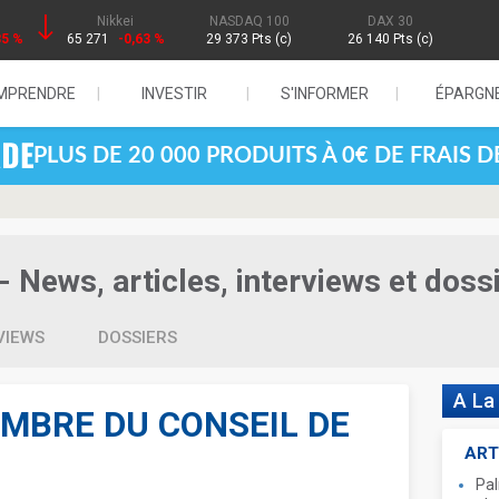
Nikkei
NASDAQ 100
DAX 30
85 %
65 271
-0,63 %
29 373 Pts (c)
26 140 Pts (c)
MPRENDRE
INVESTIR
S'INFORMER
ÉPARGN
PLUS DE 20 000 PRODUITS À 0€ DE FRAIS 
- News, articles, interviews et doss
VIEWS
DOSSIERS
A La
EMBRE DU CONSEIL DE
ART
Pal