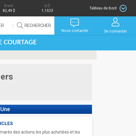
Brent
/$
Tableau de Bord
82,49 $
1,1523
ER
RECHERCHER
Nous contacter
Se connecter
DE COURTAGE
iers
 Une
ICLES
marès des actions les plus achetées et les