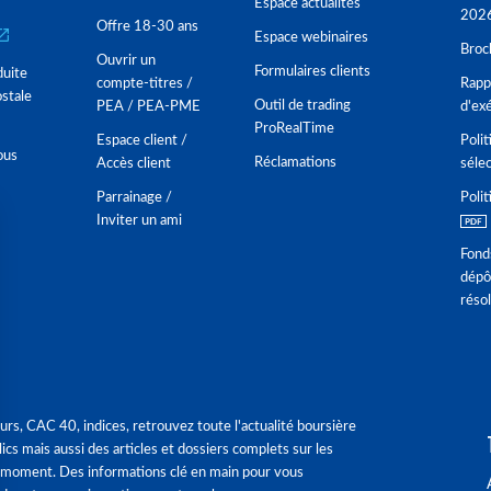
Espace actualités
202
Offre 18-30 ans
Espace webinaires
Broc
Ouvrir un
Formulaires clients
duite
compte-titres /
Rappo
stale
Outil de trading
PEA / PEA-PME
d'ex
ProRealTime
Espace client /
Polit
ous
Réclamations
Accès client
séle
Parrainage /
Polit
Inviter un ami
Fond
dépô
réso
urs, CAC 40, indices, retrouvez toute l'actualité boursière
ics mais aussi des articles et dossiers complets sur les
 moment. Des informations clé en main pour vous