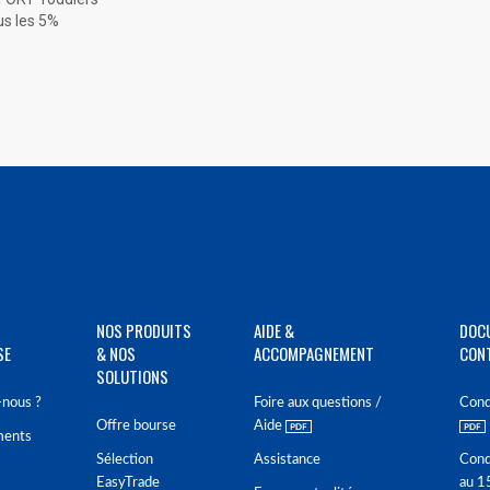
us les 5%
NOS PRODUITS
AIDE &
DOC
SE
& NOS
ACCOMPAGNEMENT
CON
SOLUTIONS
nous ?
Foire aux questions /
Cond
Offre bourse
Aide
ments
Sélection
Assistance
Cond
EasyTrade
au 1