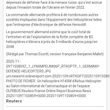
dépenses de défense face à la menace russe, qui s'est accrue
depuis l'invasion totale de l'Ukraine en février 2022.
La commande allemande profitera à de nombreuses autres
sociétés impliquées dans l'équipement des hélicoptères telles
que l'entreprise d'électronique de défense Hensoldt.
Le gouvernement allemand estime que le coût total de
l'entretien et de l'exploitation de la flotte complète de 82
hélicoptères s'élèvera à près de 3 milliards d'euros jusqu'en
2048.
(Rédigé par Thomas Escritt, version française Benjamin Mallet)
2025-11-
09T155859Z_1_LYNXMPELA806P_RTROPTP_1_GERMANY-
DEFENCE-HELICOPTERS.JPG
urn:newsml:onlinereport.com:20251109:nRTROPT20251109155
PHOTO DE FICHIER : Un hélicoptère H145M d'Airbus Helicopter
au Salon international de l'aéronautique et de l'espace
OLFRBUS Reuters France Online Report Business News
20251109T155859+0000 20251109T155859+0000
Reuters