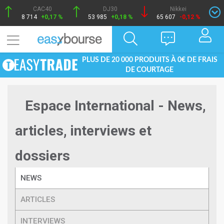
CAC40
DJ30
Nikkei
8 714
+0,17 %
53 985
+0,18 %
65 607
-0,12 %
PLUS DE 20 000 PRODUITS À 0€ DE FRAIS
DE COURTAGE
Espace International - News,
articles, interviews et
dossiers
NEWS
ARTICLES
INTERVIEWS