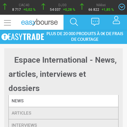
CAC40
DJ30
Nikkei
8 717
+0,02 %
54 037
+0,28 %
66 822
+1,85 %
PLUS DE 20 000 PRODUITS À 0€ DE FRAIS
DE COURTAGE
Espace International - News,
articles, interviews et
dossiers
NEWS
ARTICLES
INTERVIEWS