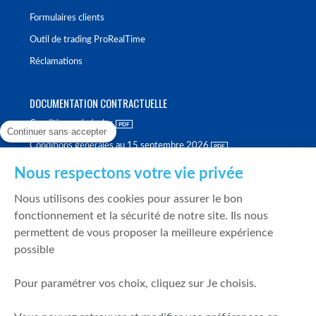
Formulaires clients
Outil de trading ProRealTime
Réclamations
DOCUMENTATION CONTRACTUELLE
Conditions générales
Continuer sans accepter
Conditions générales au 15 septembre 2026
Brochure tarifaire
Nous respectons votre vie privée
Rapport sur la qualité d'exécution
Nous utilisons des cookies pour assurer le bon
Politique de meilleure sélection
fonctionnement et la sécurité de notre site. Ils nous
permettent de vous proposer la meilleure expérience
Politique de durabilité
possible
Fonds de garantie des dépôts et de résolution
Pour paramétrer vos choix, cliquez sur Je choisis.
SÉCURITÉ & DONNÉES PERSONNELLES