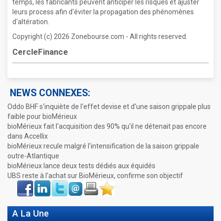
temps, les fabricants peuvent anticiper les risques et ajuster
leurs process afin d'éviter la propagation des phénomènes
d'altération.
Copyright (c) 2026 Zonebourse.com - All rights reserved.
CercleFinance
NEWS CONNEXES:
Oddo BHF s'inquiète de l'effet devise et d'une saison grippale plus
faible pour bioMérieux
bioMérieux fait l'acquisition des 90% qu'il ne détenait pas encore
dans Accellix
bioMérieux recule malgré l'intensification de la saison grippale
outre-Atlantique
bioMérieux lance deux tests dédiés aux équidés
UBS reste à l'achat sur BioMérieux, confirme son objectif
Face
LinkIn
Twitter
Envoyer
Imprimer
Favoris
book
A La Une