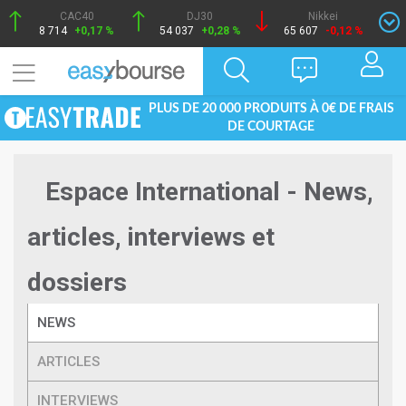
CAC40
DJ30
Nikkei
8 714
+0,17 %
54 037
+0,28 %
65 607
-0,12 %
PLUS DE 20 000 PRODUITS À 0€ DE FRAIS
DE COURTAGE
Espace International - News,
articles, interviews et
dossiers
NEWS
ARTICLES
INTERVIEWS