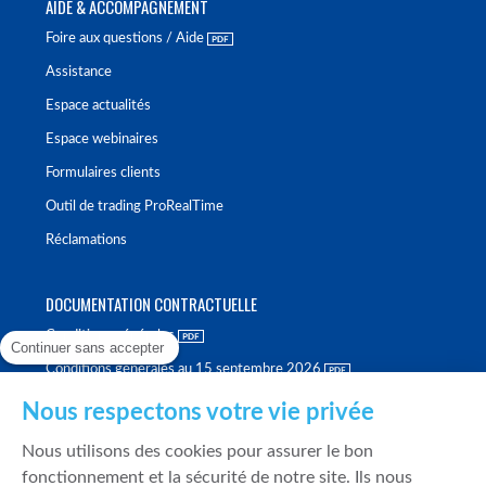
AIDE & ACCOMPAGNEMENT
Foire aux questions / Aide
Assistance
Espace actualités
Espace webinaires
Formulaires clients
Outil de trading ProRealTime
Réclamations
DOCUMENTATION CONTRACTUELLE
Conditions générales
Continuer sans accepter
Conditions générales au 15 septembre 2026
Brochure tarifaire
Nous respectons votre vie privée
Rapport sur la qualité d'exécution
Nous utilisons des cookies pour assurer le bon
Politique de meilleure sélection
fonctionnement et la sécurité de notre site. Ils nous