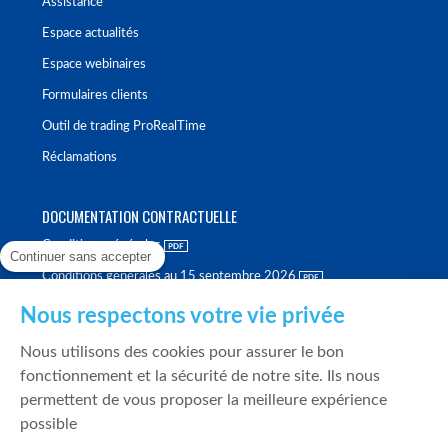
Assistance
Espace actualités
Espace webinaires
Formulaires clients
Outil de trading ProRealTime
Réclamations
DOCUMENTATION CONTRACTUELLE
Conditions générales
Continuer sans accepter
Conditions générales au 15 septembre 2026
Brochure tarifaire
Nous respectons votre vie privée
Rapport sur la qualité d'exécution
Nous utilisons des cookies pour assurer le bon
Politique de meilleure sélection
fonctionnement et la sécurité de notre site. Ils nous
permettent de vous proposer la meilleure expérience
Politique de durabilité
possible
Fonds de garantie des dépôts et de résolution