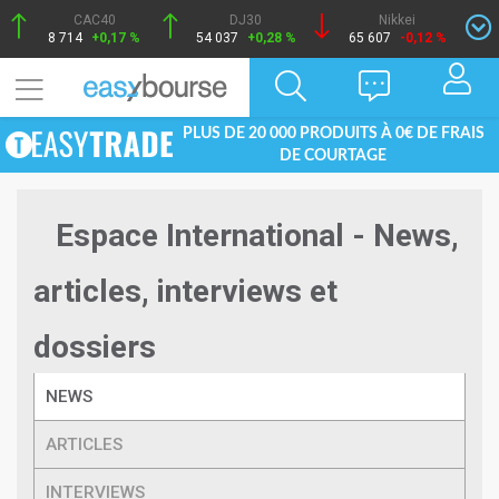
CAC40
DJ30
Nikkei
8 714
+0,17 %
54 037
+0,28 %
65 607
-0,12 %
PLUS DE 20 000 PRODUITS À 0€ DE FRAIS
DE COURTAGE
Espace International - News,
articles, interviews et
dossiers
NEWS
ARTICLES
INTERVIEWS