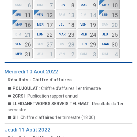
6
7
8
9
10
SAM
DIM
LUN
MAR
MER
11
12
13
14
15
JEU
VEN
SAM
DIM
LUN
16
17
18
19
20
MAR
MER
JEU
VEN
SAM
21
22
23
24
25
DIM
LUN
MAR
MER
JEU
26
27
28
29
30
VEN
SAM
DIM
LUN
MAR
31
1
2
3
4
MER
JEU
VEN
SAM
DIM
Mercredi 10 Août 2022
Résultats - Chiffre d'affaires
POUJOULAT
: Chiffre d'affaires 1er trimestre
2CRSI
: Publication rapport annuel
LLEIDANETWORKS SERVEIS TELEMAT
: Résultats du 1er
semestre
SII
: Chiffre d'affaires 1er trimestre (18:00)
Jeudi 11 Août 2022