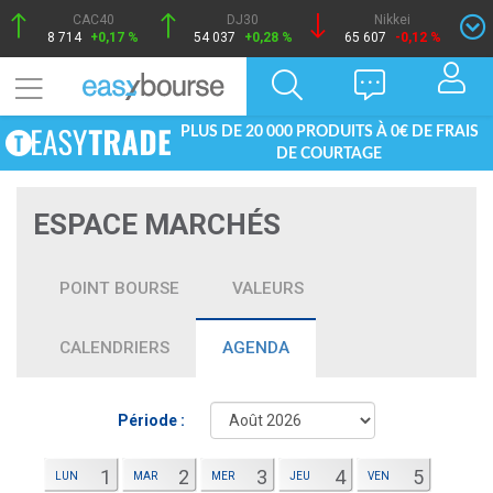
CAC40
DJ30
Nikkei
8 714
+0,17 %
54 037
+0,28 %
65 607
-0,12 %
PLUS DE 20 000 PRODUITS À 0€ DE FRAIS
DE COURTAGE
ESPACE MARCHÉS
POINT BOURSE
VALEURS
CALENDRIERS
AGENDA
Période :
1
2
3
4
5
LUN
MAR
MER
JEU
VEN