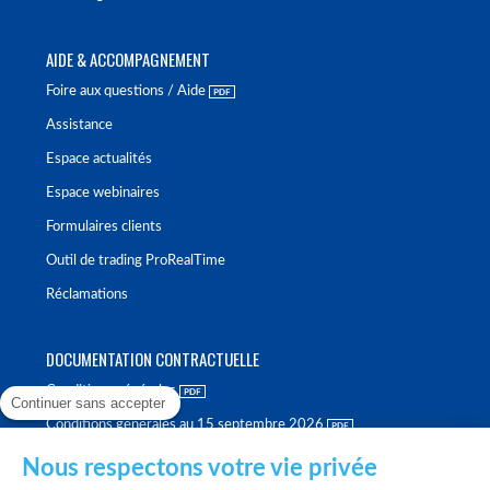
AIDE & ACCOMPAGNEMENT
Foire aux questions / Aide
Assistance
Espace actualités
Espace webinaires
Formulaires clients
Outil de trading ProRealTime
Réclamations
DOCUMENTATION CONTRACTUELLE
Conditions générales
Continuer sans accepter
Conditions générales au 15 septembre 2026
Brochure tarifaire
Nous respectons votre vie privée