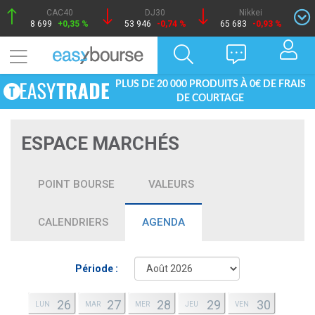
CAC40
DJ30
Nikkei
8 699
+0,35 %
53 946
-0,74 %
65 683
-0,93 %
PLUS DE 20 000 PRODUITS À 0€ DE FRAIS
DE COURTAGE
ESPACE MARCHÉS
POINT BOURSE
VALEURS
CALENDRIERS
AGENDA
Période :
26
27
28
29
30
LUN
MAR
MER
JEU
VEN