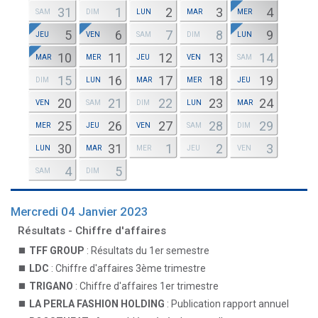
31
1
2
3
4
SAM
DIM
LUN
MAR
MER
5
6
7
8
9
JEU
VEN
SAM
DIM
LUN
10
11
12
13
14
MAR
MER
JEU
VEN
SAM
15
16
17
18
19
DIM
LUN
MAR
MER
JEU
20
21
22
23
24
VEN
SAM
DIM
LUN
MAR
25
26
27
28
29
MER
JEU
VEN
SAM
DIM
30
31
1
2
3
LUN
MAR
MER
JEU
VEN
4
5
SAM
DIM
Mercredi 04 Janvier 2023
Résultats - Chiffre d'affaires
TFF GROUP
: Résultats du 1er semestre
LDC
: Chiffre d'affaires 3ème trimestre
TRIGANO
: Chiffre d'affaires 1er trimestre
LA PERLA FASHION HOLDING
: Publication rapport annuel